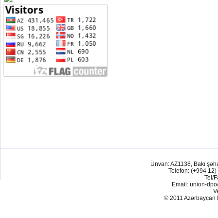
Ünvan: AZ1138, Bakı şəh
Telefon: (+994 12)
Tel/F
Email: union-dp
V
© 2011 Azərbaycan Res