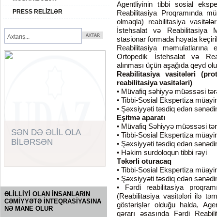
Agentliyinin tibbi sosial eksp
PRESS RELİZLƏR
Reabilitasiya Proqramında müə
olmaqla) reabilitasiya vasitələ
İstehsalat və Reabilitasiya 
stasionar formada həyata keç
Reabilitasiya məmulatlarına e
Ortopedik İstehsalat və Reab
alınması üçün aşağıda qeyd olun
Reabilitasiya vasitələri (pr
reabilitasiya vasitələri)
• Müvafiq səhiyyə müəssəsi tərə
• Tibbi-Sosial Ekspertiza müayi
• Şəxsiyyəti təsdiq edən sənədin
Eşitmə aparatı
• Müvafiq Səhiyyə müəssəsi tər
SƏN DƏ ƏLİL OLA
• Tibbi-Sosial Ekspertiza müayi
BİLƏRSƏN
• Şəxsiyyəti təsdiq edən sənədin
• Həkim surdoloqun tibbi rəyi
Təkərli oturacaq
• Tibbi-Sosial Ekspertiza müayi
• Şəxsiyyəti təsdiq edən sənədin
SORĞU
• Fərdi reabilitasiya proqram
ƏLİLLİYİ OLAN İNSANLARIN
(Reabilitasiya vasitələri ilə 
CƏMİYYƏTƏ İNTEQRASİYASINA
göstərişlər olduğu halda, Agen
NƏ MANE OLUR
qərarı əsasında Fərdi Reabil