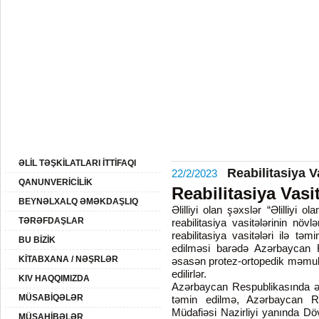
17:
07 Avqust 2026-ci il
BAŞ SƏHİFƏ
AZƏRBAYCAN
XİDMƏTLƏR
ƏLİLLİK
QHT
SAYTIN XƏRİTƏSİ
ƏLİL TƏŞKİLATLARI İTTİFAQI
Reabilitasiya V
22/2/2023
QANUNVERİCİLİK
Reabilitasiya Vasit
BEYNƏLXALQ ƏMƏKDAŞLIQ
Əlilliyi olan şəxslər “Əlilliyi 
TƏRƏFDAŞLAR
reabilitasiya vasitələrinin növlə
reabilitasiya vasitələri ilə tə
BU BİZİK
edilməsi barədə Azərbaycan R
KİTABXANA / NƏŞRLƏR
əsasən protez-ortopedik məmulatl
edilirlər.
KIV HAQQIMIZDA
Azərbaycan Respublikasında əlill
MÜSABİQƏLƏR
təmin edilmə, Azərbaycan R
Müdafiəsi Nazirliyi yanında Döv
MÜSAHİBƏLƏR