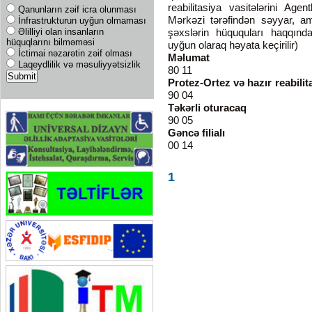
reabilitasiya vasitələrini Age
Qanunların zəif icra olunması
Mərkəzi tərəfindən səyyar, amb
İnfrastrukturun uyğun olmaması
Əlilliyi olan insanların
şəxslərin hüququları haqqın
hüquqlarını bilməməsi
uyğun olaraq həyata keçirilir)
İctimai nəzarətin zəif olması
Məlumat
+99
Laqeydlilik və məsuliyyətsizlik
80 11
Protez-Ortez və hazır reabilit
90 04
Təkərli oturacaq
+9
90 05
Gəncə filialı
+99
00 14
1