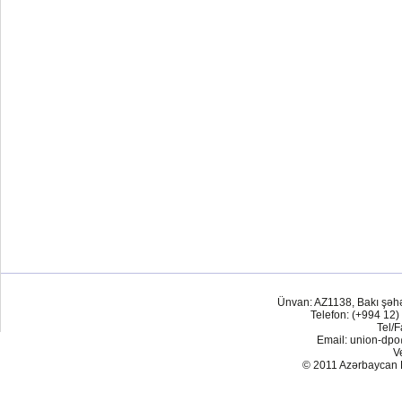
Ünvan: AZ1138, Bakı şəh
Telefon: (+994 12)
Tel/F
Email: union-dp
V
© 2011 Azərbaycan Res