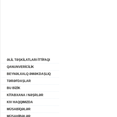
15:
06 Avqust 2026-ci il
BAŞ SƏHİFƏ
AZƏRBAYCAN
XİDMƏTLƏR
ƏLİLLİK
QHT
SAYTIN XƏRİTƏSİ
ƏLİL TƏŞKİLATLARI İTTİFAQI
QANUNVERİCİLİK
BEYNƏLXALQ ƏMƏKDAŞLIQ
TƏRƏFDAŞLAR
BU BİZİK
KİTABXANA / NƏŞRLƏR
KIV HAQQIMIZDA
MÜSABİQƏLƏR
MÜSAHİBƏLƏR