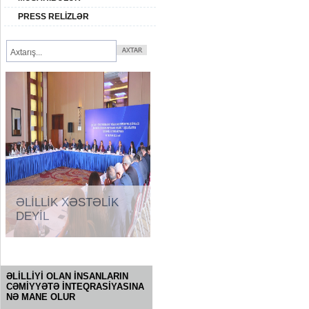
PRESS RELİZLƏR
ƏLİLLİK XƏSTƏLİK
DEYİL
SORĞU
ƏLİLLİYİ OLAN İNSANLARIN
CƏMİYYƏTƏ İNTEQRASİYASINA
NƏ MANE OLUR