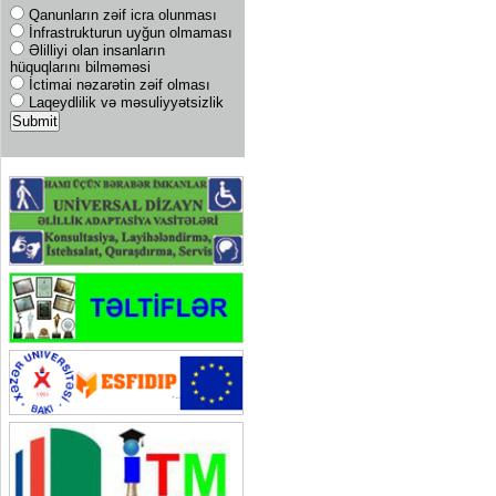
Qanunların zəif icra olunması
İnfrastrukturun uyğun olmaması
Əlilliyi olan insanların
hüquqlarını bilməməsi
İctimai nəzarətin zəif olması
Laqeydlilik və məsuliyyətsizlik