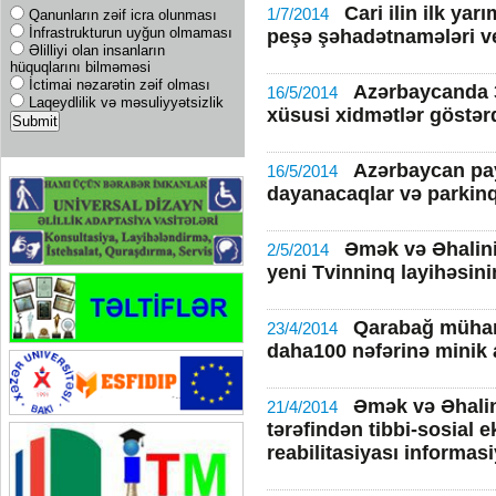
Cari ilin ilk yar
1/7/2014
Qanunların zəif icra olunması
İnfrastrukturun uyğun olmaması
peşə şəhadətnamələri ve
Əlilliyi olan insanların
hüquqlarını bilməməsi
İctimai nəzarətin zəif olması
Azərbaycanda 3
16/5/2014
Laqeydlilik və məsuliyyətsizlik
xüsusi xidmətlər göstərd
Azərbaycan pa
16/5/2014
dayanacaqlar və parkinql
Əmək və Əhalini
2/5/2014
yeni Tvinninq layihəsini
Qarabağ mühari
23/4/2014
daha100 nəfərinə minik 
Əmək və Əhalin
21/4/2014
tərəfindən tibbi-sosial ek
reabilitasiyası informas