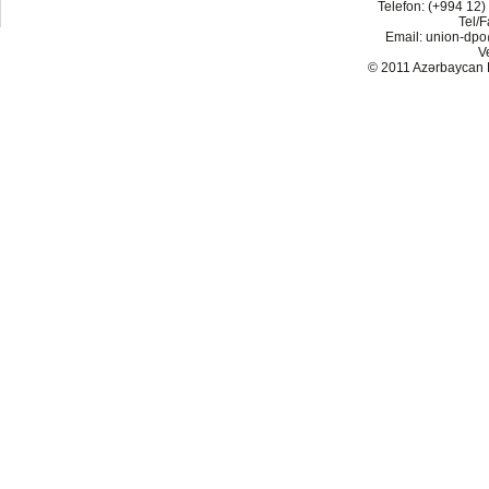
Telefon: (+994 12)
Tel/F
Email: union-dp
V
© 2011 Azərbaycan Res