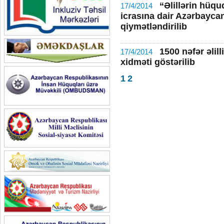
“Əlillərin hüq
17/4/2014
icrasına dair Azərbayca
qiymətləndirilib
1500 nəfər əlil
17/4/2014
xidməti göstərilib
1
2