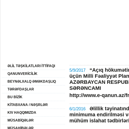
20:
06 Avqust 2026-ci il
BAŞ SƏHİFƏ
AZƏRBAYCAN
XİDMƏTLƏR
ƏLİLLİK
QHT
SAYTIN XƏRİTƏSİ
ƏLİL TƏŞKİLATLARI İTTİFAQI
“Açıq hökumətin 
5/9/2017
QANUNVERİCİLİK
üçün Milli Fəaliyyət Pla
AZƏRBAYCAN RESPUBL
BEYNƏLXALQ ƏMƏKDAŞLIQ
SƏRƏNCAMI
TƏRƏFDAŞLAR
http://www.e-qanun.az/
BU BİZİK
KİTABXANA / NƏŞRLƏR
Əlillik təyinat
6/1/2016
KIV HAQQIMIZDA
minimuma endirilməsi və 
mühüm islahat tədbirləri
MÜSABİQƏLƏR
MÜSAHİBƏLƏR