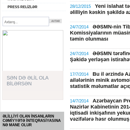
Yeni islahat t
28/12/2015
PRESS RELİZLƏR
əlilliyin kəskin şəkildə
ƏƏSMN-nin Tib
24/7/2014
Komissiyalarının müasir 
təmin olunması
ƏƏSMN tərəfində
24/7/2014
Şəkidə yerləşən istirahə
Bu il ərzində A
17/7/2014
SƏN DƏ ƏLİL OLA
ailələrinin minik avtomob
BİLƏRSƏN
statistik məlumatlar açı
Azərbaycan Prez
14/7/2014
Nazirlər Kabinetinin 2014
SORĞU
iqtisadi inkişafının yek
ƏLİLLİYİ OLAN İNSANLARIN
vəzifələrə həsr olunmuş 
CƏMİYYƏTƏ İNTEQRASİYASINA
NƏ MANE OLUR