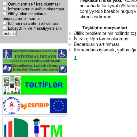
Təşkilatın missiyası.
Azərba
Qanunların zəif icra olunması
bu sahədə fəaliyyət göstərən 
İnfrastrukturun uyğun olmaması
cəmiyyətdə bərabər hüquq və
Əlilliyi olan insanların
stimullaşdırmaq.
hüquqlarını bilməməsi
İctimai nəzarətin zəif olması
Təşkilatın məqsədləri
Laqeydlilik və məsuliyyətsizlik
Əlillik problemlərinin həllində tə
İştirakçılığın təmin olunması
Bacarıqların artırılması
Komandada işləmək, şəffavlığın
1