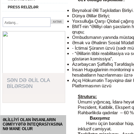
PRESS RELİZLƏR
Beynəlxal Əlil Təşkilatları Birliyi 
Dünya Əlillər Birliyi;
Yoxsulluğa Qarşı Qlobal çağırış
BMT-nin “Əlilliyi olan şəxslərin
qrupu;
Ombudsmanın yanında müstəqil 
Əmək və Əhalinin Sosial Müdafiə
- İctimai Şüranın üzvü (sədr mü
- “Əlillərin tibbi reabilitasiya v
göstərən komissiya”.
Azərbaycan Şəffaflıq Tərəfdaşlı
İnsan Huguglarinin monitorinqi
hesabatların hazırlanması üzrə
SƏN DƏ ƏLİL OLA
Açıq Hökumətin Təşviqinə dair
Platformasının üzvü
BİLƏRSƏN
Struturu:
Ümumi yığıncaq, İdarə heyəti
Prezident, Katiblik, Ekspert 
SORĞU
Rəhbərlikdə qadınlar – 60 
Baxışımız
ƏLİLLİYİ OLAN İNSANLARIN
Hamı üçün bərabər hüquqla
CƏMİYYƏTƏ İNTEQRASİYASINA
inkluzif cəmiyyət.
NƏ MANE OLUR