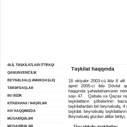
04:
07 Avqust 2026-ci il
BAŞ SƏHİFƏ
AZƏRBAYCAN
XİDMƏTLƏR
ƏLİLLİK
QHT
SAYTIN XƏRİTƏSİ
ƏLİL TƏŞKİLATLARI İTTİFAQI
Təşkilat haqqında
QANUNVERİCİLİK
BEYNƏLXALQ ƏMƏKDAŞLIQ
18 oktyabr 2003-cü ildə 8 əlil 
aprel 2005-ci ildə Dövlət qe
TƏRƏFDAŞLAR
haqqında şəhadətnamənin nö
BU BİZİK
sayı 47. Qəbələ və Qazax ray
təşkilatların şöbələrinin 
KİTABXANA / NƏŞRLƏR
təşkilatlardan biri beynəlxalq, 4
KIV HAQQIMIZDA
təşkilat beynəlxalq təşkilatların
Beynəlxalq gözdən əlillər birliy
MÜSABİQƏLƏR
MÜSAHİBƏLƏR
Üzv olduğu təşkilatlar: