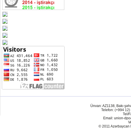
Ünvan: AZ1138, Bakı şəh
Telefon: (+994 12)
Tel/F
Email: union-dp
V
© 2011 Azərbaycan Res