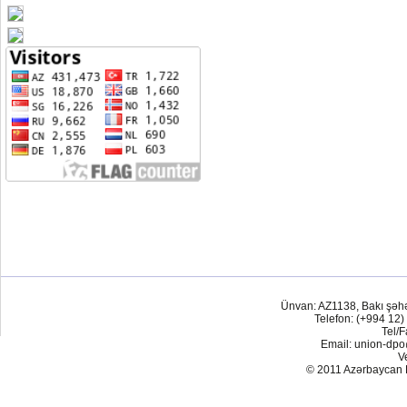
Ünvan: AZ1138, Bakı şəh
Telefon: (+994 12)
Tel/F
Email: union-dp
V
© 2011 Azərbaycan Res