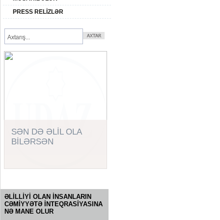
PRESS RELİZLƏR
SƏN DƏ ƏLİL OLA
BİLƏRSƏN
SORĞU
ƏLİLLİYİ OLAN İNSANLARIN
CƏMİYYƏTƏ İNTEQRASİYASINA
NƏ MANE OLUR