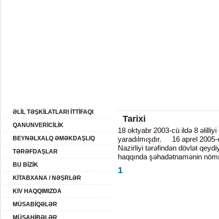
11:
10 Avqust 2026-ci il
BAŞ SƏHİFƏ
AZƏRBAYCAN
XİDMƏTLƏR
ƏLİLLİK
QHT
SAYTIN XƏRİTƏSİ
ƏLİL TƏŞKİLATLARI İTTİFAQI
Tarixi
QANUNVERİCİLİK
18 oktyabr 2003-cü ildə 8 əlilliyi 
BEYNƏLXALQ ƏMƏKDAŞLIQ
yaradılmışdır.
16 aprel 2005-
Nazirliyi tərəfindən dövlət qeydi
TƏRƏFDAŞLAR
haqqında şəhadətnamənin nöm
BU BİZİK
1
KİTABXANA / NƏŞRLƏR
KIV HAQQIMIZDA
MÜSABİQƏLƏR
MÜSAHİBƏLƏR