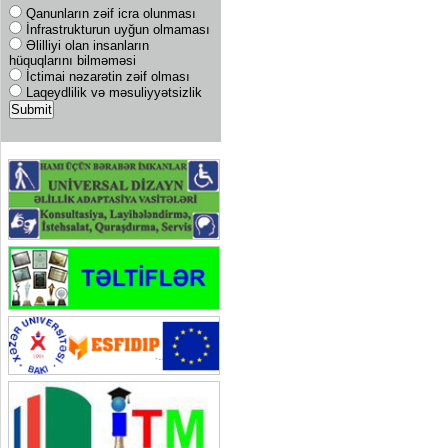
Qanunların zəif icra olunması
İnfrastrukturun uyğun olmaması
Əlilliyi olan insanların
hüquqlarını bilməməsi
İctimai nəzarətin zəif olması
Laqeydlilik və məsuliyyətsizlik