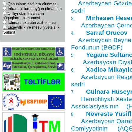
Azərbaycan Gözdən ə
Qanunların zəif icra olunması
İnfrastrukturun uyğun olmaması
sədri
Əlilliyi olan insanların
Mirhəsən Həsə
hüquqlarını bilməməsi
3.
İctimai nəzarətin zəif olması
Azərbaycan Çernobı
Laqeydlilik və məsuliyyətsizlik
Sərraf Orucov
4.
Azərbaycan Beynəlmi
Fondunun (BƏDF)
s
Yegane Sultan
5.
Azərbaycan Diyabe
Xədicə Mikayıl
6.
Azərbaycan Respub
sədri
Gülnarə Hüsey
7.
Hemofiliyalı Xəst
Assosiasiyasının
(
Növrəstə Yusifl
8.
Azərbaycan Qaraba
Cəmiyyətinin
(AQƏV