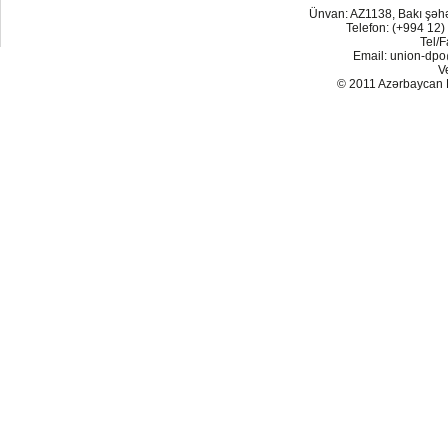
Ünvan: AZ1138, Bakı şəh
Telefon: (+994 12)
Tel/F
Email: union-dp
V
© 2011 Azərbaycan Res