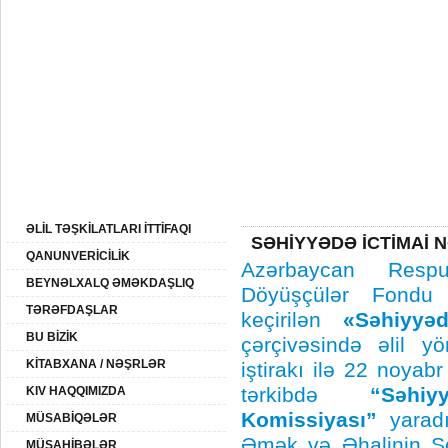
20:
08 Avqust 2026-ci il
BAŞ SƏHİFƏ
AZƏRBAYCAN
XİDMƏTLƏR
ƏLİLLİK
QHT
SAYTIN XƏRİTƏSİ
ƏLİL TƏŞKİLATLARI İTTİFAQI
SƏHİYYƏDƏ İCTİMAİ 
QANUNVERİCİLİK
Azərbaycan Respub
BEYNƏLXALQ ƏMƏKDAŞLIQ
Döyüşçülər Fondu 
TƏRƏFDAŞLAR
keçirilən
«Səhiyyəd
BU BİZİK
çərçivəsində əlil y
KİTABXANA / NƏŞRLƏR
iştirakı ilə 22 noyabr
tərkibdə
“Səhi
KIV HAQQIMIZDA
Komissiyası”
yaradı
MÜSABİQƏLƏR
Əmək və Əhalinin Sos
MÜSAHİBƏLƏR