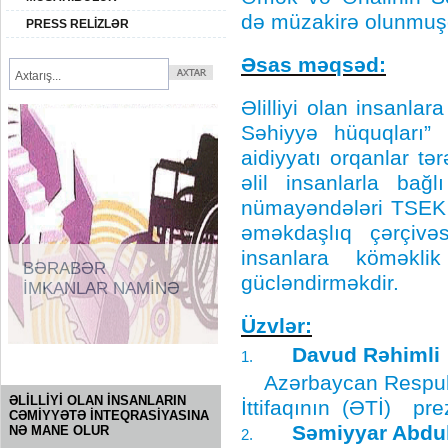
də müzakirə olunmuş
PRESS RELİZLƏR
Əsas məqsəd:
Əlilliyi olan insanlara
Səhiyyə hüquqları”
aidiyyatı orqanlar tə
əlil insanlarla bağl
nümayəndələri TSEK v
əməkdaşlıq çərçivə
insanlara köməkli
BƏRABƏR
gücləndirməkdir.
İMKANLAR NAMİNƏ
Üzvlər:
Davud Rəhimli
1.
SORĞU
Azərbaycan Respublik
ƏLİLLİYİ OLAN İNSANLARIN
İttifaqının (ƏTİ)
pre
CƏMİYYƏTƏ İNTEQRASİYASINA
Səmiyyar Abdu
NƏ MANE OLUR
2.