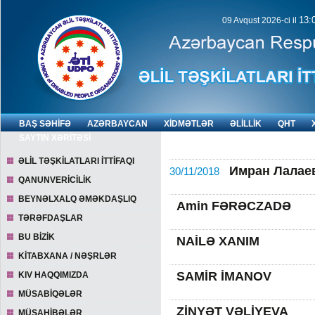
13:
09 Avqust 2026-ci il
BAŞ SƏHİFƏ
AZƏRBAYCAN
XİDMƏTLƏR
ƏLİLLİK
QHT
SAYTIN XƏRİTƏSİ
ƏLİL TƏŞKİLATLARI İTTİFAQI
Имран Лалаев 
30/11/2018
QANUNVERİCİLİK
BEYNƏLXALQ ƏMƏKDAŞLIQ
Amin FƏRƏCZADƏ
TƏRƏFDAŞLAR
BU BİZİK
NAİLƏ XANIM
KİTABXANA / NƏŞRLƏR
SAMİR İMANOV
KIV HAQQIMIZDA
MÜSABİQƏLƏR
ZİNYƏT VƏLİYEVA
MÜSAHİBƏLƏR