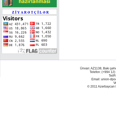
Ünvan: AZ1138, Bakı şəh
Telefon: (+994 12)
Tel/F
Email: union-dp
V
© 2011 Azərbaycan Res