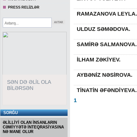
PRESS RELİZLƏR
RAMAZANOVA LEYLA.
ULDUZ SƏMƏDOVA.
SAMİRƏ SALMANOVA.
İLHAM ZƏKİYEV.
AYBƏNİZ NƏSİROVA.
SƏN DƏ ƏLİL OLA
BİLƏRSƏN
TİNATİN ƏFƏNDİYEVA.
1
SORĞU
ƏLİLLİYİ OLAN İNSANLARIN
CƏMİYYƏTƏ İNTEQRASİYASINA
NƏ MANE OLUR