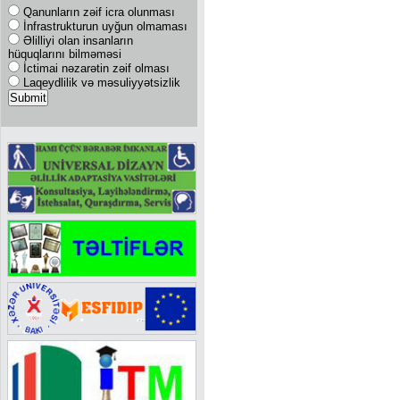
Qanunların zəif icra olunması
İnfrastrukturun uyğun olmaması
Əlilliyi olan insanların
hüquqlarını bilməməsi
İctimai nəzarətin zəif olması
Laqeydlilik və məsuliyyətsizlik