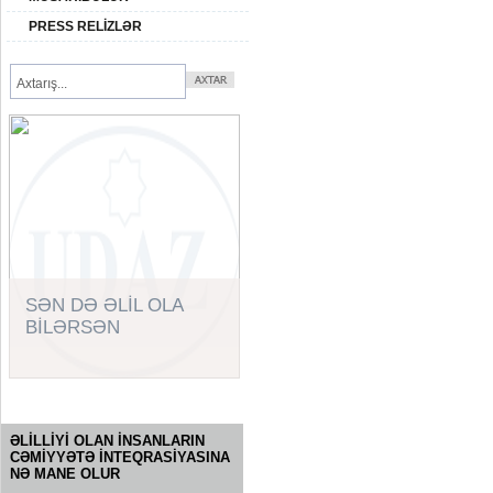
PRESS RELİZLƏR
SƏN DƏ ƏLİL OLA
BİLƏRSƏN
SORĞU
ƏLİLLİYİ OLAN İNSANLARIN
CƏMİYYƏTƏ İNTEQRASİYASINA
NƏ MANE OLUR