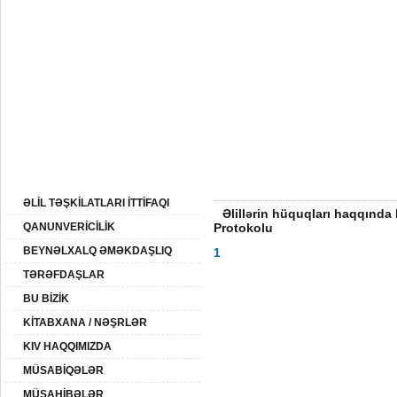
09:
09 Avqust 2026-ci il
BAŞ SƏHİFƏ
AZƏRBAYCAN
XİDMƏTLƏR
ƏLİLLİK
QHT
SAYTIN XƏRİTƏSİ
ƏLİL TƏŞKİLATLARI İTTİFAQI
Əlillərin hüquqları haqqınd
QANUNVERİCİLİK
Protokolu
BEYNƏLXALQ ƏMƏKDAŞLIQ
1
TƏRƏFDAŞLAR
BU BİZİK
KİTABXANA / NƏŞRLƏR
KIV HAQQIMIZDA
MÜSABİQƏLƏR
MÜSAHİBƏLƏR