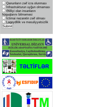
Qanunların zəif icra olunması
İnfrastrukturun uyğun olmaması
Əlilliyi olan insanların
hüquqlarını bilməməsi
İctimai nəzarətin zəif olması
Laqeydlilik və məsuliyyətsizlik