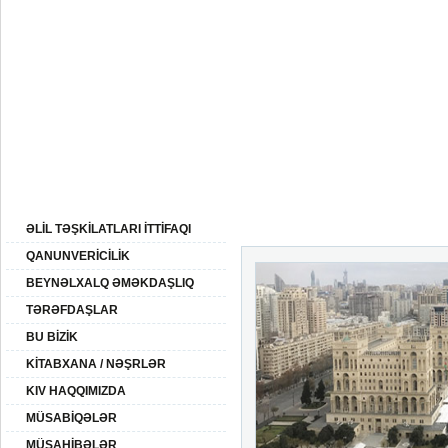
05:
06 Avqust 2026-ci il
BAŞ SƏHİFƏ
AZƏRBAYCAN
XİDMƏTLƏR
ƏLİLLİK
QHT
SAYTIN XƏRİTƏSİ
ƏSAS XƏBƏRLƏR
ƏLİL TƏŞKİLATLARI İTTİFAQI
QANUNVERİCİLİK
BEYNƏLXALQ ƏMƏKDAŞLIQ
TƏRƏFDAŞLAR
BU BİZİK
KİTABXANA / NƏŞRLƏR
KIV HAQQIMIZDA
MÜSABİQƏLƏR
MÜSAHİBƏLƏR