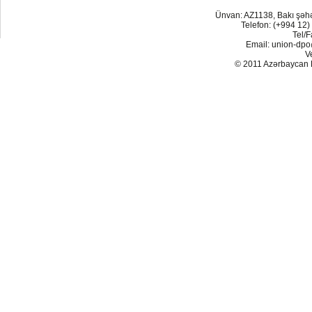
Ünvan: AZ1138, Bakı şəh
Telefon: (+994 12)
Tel/F
Email: union-dp
V
© 2011 Azərbaycan Res