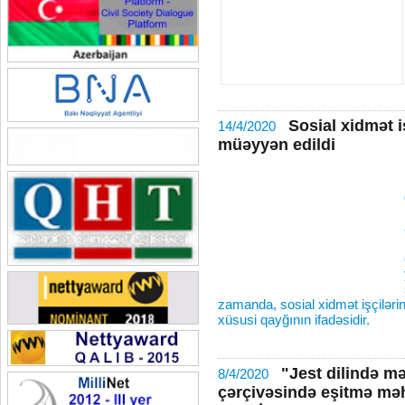
Sosial xidmət i
14/4/2020
müəyyən edildi
zamanda, sosial xidmət işçiləri
xüsusi qayğının ifadəsidir.
"Jest dilində m
8/4/2020
çərçivəsində eşitmə məh