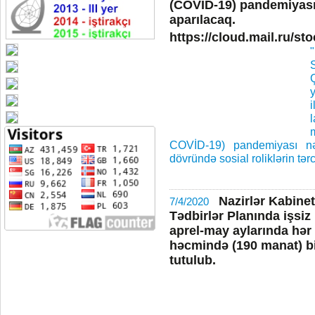
(COVİD-19) pandemiyası
aparılacaq.
https://cloud.mail.ru/
S
COVİD-19) pandemiyası nə
dövründə sosial roliklərin tə
Nazirlər Kabinet
7/4/2020
Tədbirlər Planında işsiz
aprel-may aylarında hə
həcmində (190 manat) bi
tutulub.