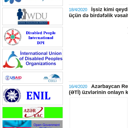
İşsiz kimi qeyd
18/4/2020
üçün də birdəfəlik vəsa
Azərbaycan Resp
16/4/2020
(ƏTİ) üzvlərinin onlayn k