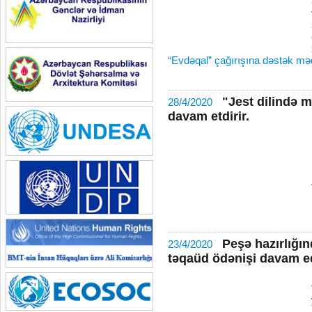
“Evdəqal” çağırışına dəstək məq
"Jest dilində 
28/4/2020
davam etdirir.
Peşə hazırlığın
23/4/2020
təqaüd ödənişi davam e