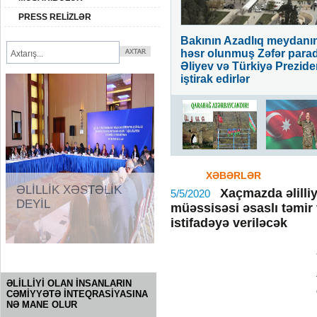
PRESS RELİZLƏR
sial Məsələlər üzrə Departamenti
Bakının Azadlıq meydanı
İttifaqının dəstəyi ilə "Heç bir
həsr olunmuş Zəfər paradı
masın - müyəssərlik ilə inklüziyaya
Əliyev və Türkiyə Prezid
 konfrans öz işinə başlayıb.
iştirak edirlər
XƏBƏRLƏR
ƏLİLLİK XƏSTƏLİK
Xaçmazda əlilli
5/5/2020
DEYİL
müəssisəsi əsaslı təmi
istifadəyə veriləcək
SORĞU
ƏLİLLİYİ OLAN İNSANLARIN
CƏMİYYƏTƏ İNTEQRASİYASINA
NƏ MANE OLUR