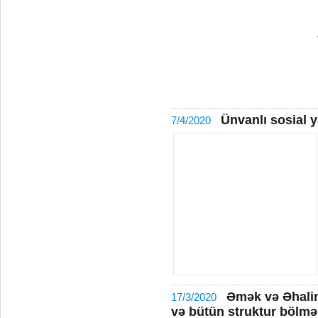
Ünvanlı sosial 
7/4/2020
Əmək və Əhalin
17/3/2020
və bütün struktur bölmə