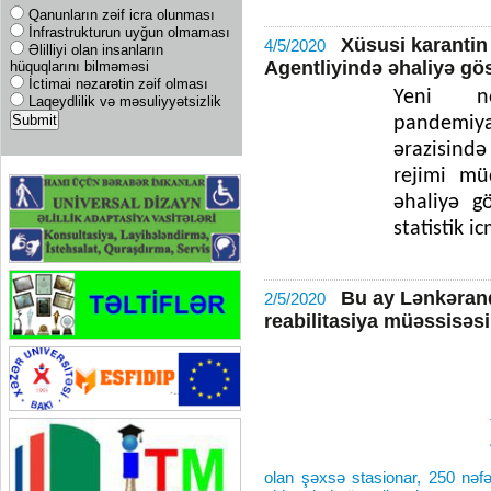
Qanunların zəif icra olunması
İnfrastrukturun uyğun olmaması
Xüsusi karantin
4/5/2020
Əlilliyi olan insanların
Agentliyində əhaliyə gös
hüquqlarını bilməməsi
İctimai nəzarətin zəif olması
Yeni nö
Laqeydlilik və məsuliyyətsizlik
pandemiya
ərazisind
rejimi mü
əhaliyə g
statistik ic
Bu ay Lənkəranda
2/5/2020
reabilitasiya müəssisəsi
olan şəxsə stasionar, 250 nəfə