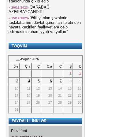
stadionunda çıxış edib
QARABAĞ
» 20/12/2023-
AZƏRBAYCANDIR!
“Əlilliyi olan şəxslərin
» 15/12/2023-
təşkilatlarının dövlət qurumları tərəfindən
həyata keçirilən fəaliyyətlərə cəlb
edilməsinin əhəmiyyəti və yolları”
TƏQVİM
←
Avqust 2026
B.e
Ç.a
Ç
C.a
C
Ş
В
1
2
3
4
5
6
7
8
9
10
11
12
13
14
15
16
17
18
19
20
21
22
23
24
25
26
27
28
29
30
31
FAYDALI LİNKLƏR
Prezident