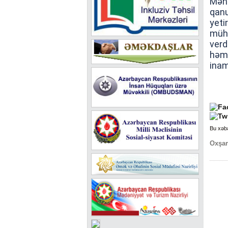
Mənt
qanu
yeti
müh
verd
həm
inam
Bu xəb
Oxşar