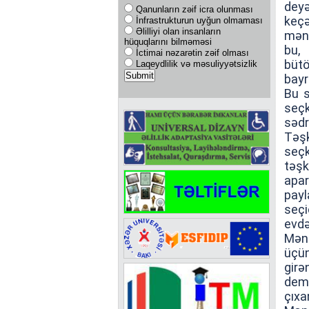
deyə
Qanunların zəif icra olunması
keç
İnfrastrukturun uyğun olmaması
Əlilliyi olan insanların
mənt
hüquqlarını bilməməsi
bu,
İctimai nəzarətin zəif olması
büt
Laqeydlilik və məsuliyyətsizlik
bayr
Bu s
seçk
sədr
Təşk
seçk
təşk
apar
payl
seçi
evd
Mənt
üçün
gir
demo
çıxa