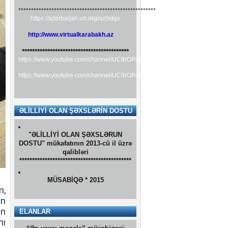
Sosial Xidmətlər Agentliyi
******************************************************
https://azerbaijan.un.org/az/sdgs
http://www.virtualkarabakh.az
******************************************
https://www.youtube.com/channel/UC8rOR8zkmYtnFlcBR3ZQCMA
https://www.youtube.com/channel/UC8rOR8zkmYtnFlcBR3ZQCMA/featured
Əlilliyi olan şəxslər üçün
ƏLİLLİYİ OLAN ŞƏXSLƏRİN DOSTU
videodərslər və məsləhətlər.
"ƏLİLLİYİ OLAN ŞƏXSLƏRUN
DOSTU" mükafatının 2013-cü il üzrə
qalibləri
********************************************
MÜSABİQƏ * 2015
m,
ün
“Ən yaxşı məqalə” müsabiqəsi
in
ELANLAR
nı