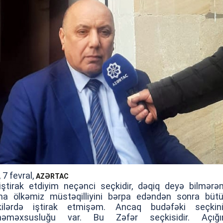
 7 fevral,
AZƏRTAC
iştirak etdiyim neçənci seçkidir, dəqiq deyə bilmərə
a ölkəmiz müstəqilliyini bərpa edəndən sonra büt
kilərdə iştirak etmişəm. Ancaq budəfəki seçkin
nəməxsusluğu var. Bu Zəfər seçkisidir. Açığı