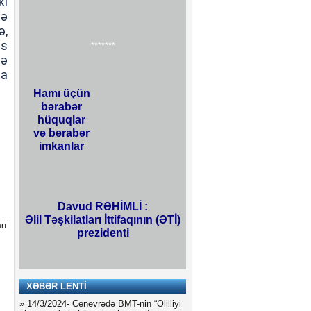
ki
nə
ə,
əs
*******
və
ha
Hamı üçün
bərabər
hüquqlar
və bərabər
imkanlar
Davud RƏHİMLİ :
Əlil Təşkilatları İttifaqının (ƏTİ)
rı
prezidenti
XƏBƏR LENTİ
» 14/3/2024-
Cenevrədə BMT-nin “Əlilliyi