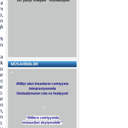
lə
nı
i,
un
li
lı
ın
Sosial Xidmətlər Agentliyi
rə
ük
MÜSAHİBƏLƏR
sı
**
ər
nc
Əlilliyi olan insanların cəmiyyətə
ar
inteqrasiyasında
b.
Ombudsmanın rolu və fəaliyyəti
ər
ri
**/
n,
ən
“Əlillərə cəmiyyətdə
b.
münasibət dəyişməlidir”