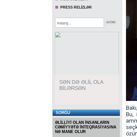
PRESS RELİZLƏR
SƏN DƏ ƏLİL OLA
BİLƏRSƏN
Bakı,
SORĞU
Bu, 
amm
ƏLİLLİYİ OLAN İNSANLARIN
seç
CƏMİYYƏTƏ İNTEQRASİYASINA
NƏ MANE OLUR
özü