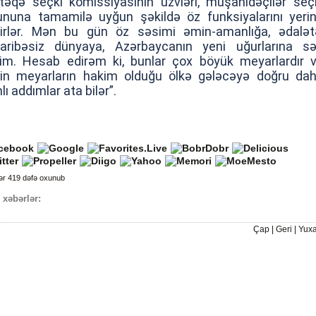
əqə seçki komissiyasının üzvləri, müşahidəçilər seç
nuna tamamilə uyğun şəkildə öz funksiyalarını yeri
rirlər. Mən bu gün öz səsimi əmin-amanlığa, ədalət
aribəsiz dünyaya, Azərbaycanın yeni uğurlarına s
im. Hesab edirəm ki, bunlar çox böyük meyarlardır 
in meyarların hakim olduğu ölkə gələcəyə doğru da
lı addımlar ata bilər”.
ər 419 dəfə oxunub
 xəbərlər:
Çap
|
Geri
|
Yuxa