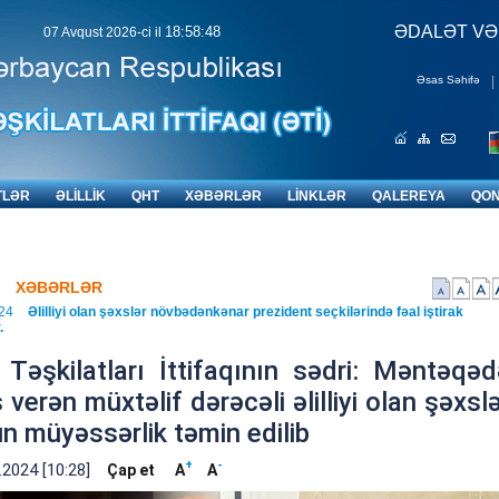
HAMI ÜÇÜN
ƏDALƏT VƏ
18:58:49
07 Avqust 2026-ci il
Əsas Səhifə
|
TLƏR
ƏLİLLİK
QHT
XƏBƏRLƏR
LİNKLƏR
QALEREYA
QON
XƏBƏRLƏR
24
Əlilliyi olan şəxslər növbədənkənar prezident seçkilərində fəal iştirak
.
l Təşkilatları İttifaqının sədri: Məntəqə
 verən müxtəlif dərəcəli əlilliyi olan şəxsl
n müyəssərlik təmin edilib
+
-
.2024 [10:28]
Çap et
A
A