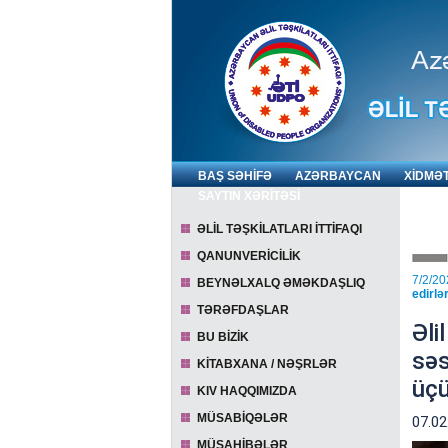
BAŞ SƏHİFƏ
AZƏRBAYCAN
XİDMƏ
SAYTIN XƏRİTƏSİ
ƏLİL TƏŞKİLATLARI İTTİFAQI
QANUNVERİCİLİK
7/2/20
BEYNƏLXALQ ƏMƏKDAŞLIQ
edirlər
TƏRƏFDAŞLAR
Əli
BU BİZİK
səs
KİTABXANA / NƏŞRLƏR
üçü
KIV HAQQIMIZDA
MÜSABİQƏLƏR
07.02
MÜSAHİBƏLƏR