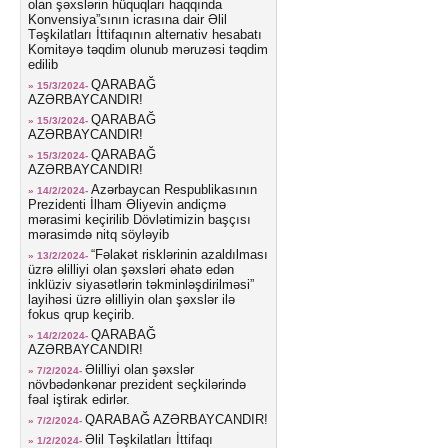
olan şəxslərin hüquqları haqqında
Konvensiya”sının icrasına dair Əlil
Təşkilatları İttifaqının alternativ hesabatı
Komitəyə təqdim olunub məruzəsi təqdim
edilib
QARABAĞ
» 15/3/2024-
AZƏRBAYCANDIR!
QARABAĞ
» 15/3/2024-
AZƏRBAYCANDIR!
QARABAĞ
» 15/3/2024-
AZƏRBAYCANDIR!
Azərbaycan Respublikasının
» 14/2/2024-
Prezidenti İlham Əliyevin andiçmə
mərasimi keçirilib Dövlətimizin başçısı
mərasimdə nitq söyləyib
“Fəlakət risklərinin azaldılması
» 13/2/2024-
üzrə əlilliyi olan şəxsləri əhatə edən
inklüziv siyasətlərin təkminləşdirilməsi”
layihəsi üzrə əlilliyin olan şəxslər ilə
fokus qrup keçirib.
QARABAĞ
» 14/2/2024-
AZƏRBAYCANDIR!
Əlilliyi olan şəxslər
» 7/2/2024-
növbədənkənar prezident seçkilərində
fəal iştirak edirlər.
QARABAĞ AZƏRBAYCANDIR!
» 7/2/2024-
Əlil Təşkilatları İttifaqı
» 1/2/2024-