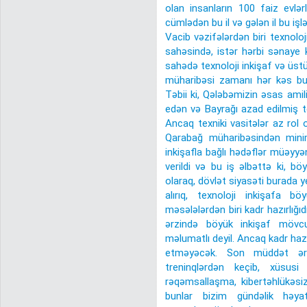
olan insanların 100 faiz evlər
cümlədən bu il və gələn il bu işl
Vacib vəzifələrdən biri texnoloj
sahəsində, istər hərbi sənaye
sahədə texnoloji inkişaf və üst
müharibəsi zamanı hər kəs bun
Təbii ki, Qələbəmizin əsas am
edən və Bayrağı azad edilmiş to
Ancaq texniki vasitələr az rol o
Qarabağ müharibəsindən minim
inkişafla bağlı hədəflər müəyyən
verildi və bu iş əlbəttə ki, bö
olaraq, dövlət siyasəti burada yet
alırıq, texnoloji inkişafa b
məsələlərdən biri kadr hazırlığıd
ərzində böyük inkişaf mövc
məlumatlı deyil. Ancaq kadr hazır
etməyəcək. Son müddət ər
treninqlərdən keçib, xüsusi 
rəqəmsallaşma, kibertəhlükəsizl
bunlar bizim gündəlik həyatı