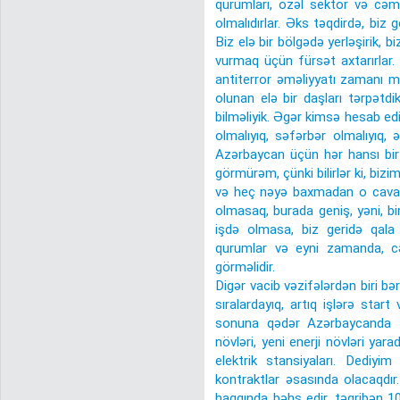
qurumları, özəl sektor və cəm
olmalıdırlar. Əks təqdirdə, biz g
Biz elə bir bölgədə yerləşirik, bi
vurmaq üçün fürsət axtarırlar.
antiterror əməliyyatı zamanı 
olunan elə bir daşları tərpətd
bilməliyik. Əgər kimsə hesab edir
olmalıyıq, səfərbər olmalıyıq,
Azərbaycan üçün hər hansı bi
görmürəm, çünki bilirlər ki, biz
və heç nəyə baxmadan o cavab v
olmasaq, burada geniş, yəni, b
işdə olmasa, biz geridə qala
qurumlar və eyni zamanda, cə
görməlidir.
Digər vacib vəzifələrdən biri bər
sıralardayıq, artıq işlərə start
sonuna qədər Azərbaycanda 5
növləri, yeni enerji növləri yar
elektrik stansiyaları. Dediyi
kontraktlar əsasında olacaqdır
haqqında bəhs edir, təqribən 1