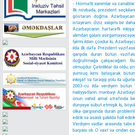
- Hörmətli xanımlar və cənablar
İlk növbədə, prezident seçkil
göstərən doğma Azərbaycan 
istəyirəm. Əziz xalqımı bir da
Azərbaycanın hərtərəfli inki
əlimdən gələni əsirgəməyəcəyə
İyirmi ildən çoxdur ki, Azərbay
ildə ilk dəfə Prezident vəzifəs
qarşıda duran bütün vəzifələ
doğrultmağa çalışacağam. Bu il
olmuşdur. Çətinliklər də oldu, p
yumruq kimi birləşərək bütün
inkişaf və tərəqqi yolu ilə uğurla
2003-cü ildə verdiyim bütün v
nailiyyətlərin mənbəyi Azərbay
onun vahid amal ətrafında bi
dünyaya sübut etmişik ki, böyük 
ölkə qarşısında duran problem
edirik və əsaslı şəkildə həll edirik
Verdiyim vədlər arasında təbii 
bərpası idi. O vaxt və ondan so