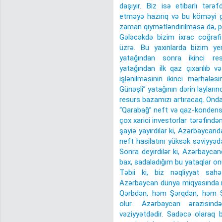
daşıyır. Biz isə etibarlı tər
etməyə hazırıq və bu köməyi gös
zaman qiymətləndirilməsə də, pri
Gələcəkdə bizim ixrac coğrafi
üzrə. Bu yaxınlarda bizim ye
yatağından sonra ikinci r
yatağından ilk qaz çıxarılıb v
işlənilməsinin ikinci mərhələs
Günəşli” yatağının dərin layları
resurs bazamızı artıracaq. Onda
“Qarabağ” neft və qaz-kondensa
çox xarici investorlar tərəfindən
şayiə yayırdılar ki, Azərbaycan
neft hasilatını yüksək səviyyədə
Sonra deyirdilər ki, Azərbaycan
bax, sadaladığım bu yataqlar onu
Təbii ki, biz nəqliyyat sah
Azərbaycan dünya miqyasında nə
Qərbdən, həm Şərqdən, həm Ş
olur. Azərbaycan ərazisind
vəziyyətdədir. Sadəcə olaraq b