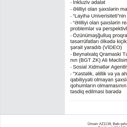
İnkluziv ədalət
-
Əlilliyi olan şəxslərin 
-
“Layihə Univerisiteti”nin
-
“Əlilliyi olan şəxslərin r
-
problemlər və perspektivl
Özünüməşğulluq proqram
-
təsərrüfatları ölkədə kiç
şərait yaradıb (VİDEO)
Beynəlxalq Qramaski Təş
-
nın (BGT ZK) Ali Məclisi
Sosial Xidmətlər Agentli
-
"Xəstəlik, əlillik və ya 
-
qabiliyyəti olmayan şəxs
qohumların olmamasının
təsdiq edilməsi barədə
Ünvan: AZ1138, Bakı şəh