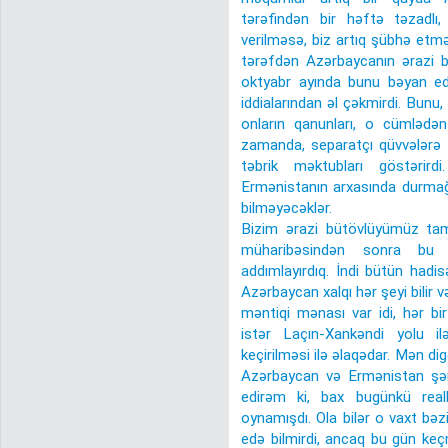
tərəfindən bir həftə təzadlı,
verilməsə, biz artıq şübhə etməy
tərəfdən Azərbaycanın ərazi b
oktyabr ayında bunu bəyan edə
iddialarından əl çəkmirdi. Bunu
onların qanunları, o cümlədə
zamanda, separatçı qüvvələrə E
təbrik məktubları göstəri
Ermənistanın arxasında durmağa 
bilməyəcəklər.
Bizim ərazi bütövlüyümüz tam
müharibəsindən sonra bu
addımlayırdıq. İndi bütün hadis
Azərbaycan xalqı hər şeyi bilir v
məntiqi mənası var idi, hər bi
istər Laçın-Xankəndi yolu ilə
keçirilməsi ilə əlaqədar. Mən d
Azərbaycan və Ermənistan şər
edirəm ki, bax bugünkü real
oynamışdı. Ola bilər o vaxt bə
edə bilmirdi, ancaq bu gün keç