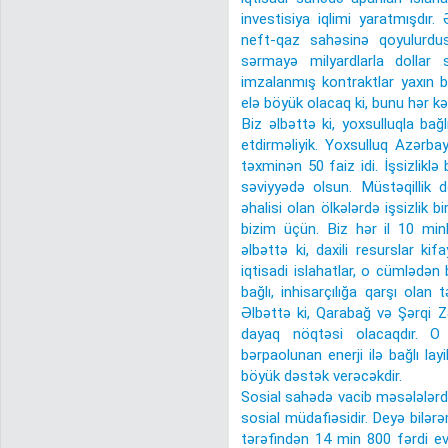
investisiya iqlimi yaratmışdır.
neft-qaz sahəsinə qoyulurdu
sərmayə milyardlarla dollar s
imzalanmış kontraktlar yaxın b
elə böyük olacaq ki, bunu hər k
Biz əlbəttə ki, yoxsulluqla bağl
etdirməliyik. Yoxsulluq Azərba
təxminən 50 faiz idi. İşsizliklə b
səviyyədə olsun. Müstəqillik 
əhalisi olan ölkələrdə işsizlik 
bizim üçün. Biz hər il 10 minl
əlbəttə ki, daxili resurslar ki
iqtisadi islahatlar, o cümlədən 
bağlı, inhisarçılığa qarşı olan 
Əlbəttə ki, Qarabağ və Şərqi Zə
dayaq nöqtəsi olacaqdır. O
bərpaolunan enerji ilə bağlı lay
böyük dəstək verəcəkdir.
Sosial sahədə vacib məsələlərdən 
sosial müdafiəsidir. Deyə bilər
tərəfindən 14 min 800 fərdi ev