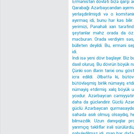
Ermənistan dövləti bizə qarşı ər
Qarabağı Azərbaycandan ayırm
yerləşdirilmişdi və o komitə
ayırmaq idi, bunu hər kəs bili
yerimizi, Pənahəli xan tərəf
şeytanlar məhz orada da öz s
məcburən. Orada verdiyim səs,
bülleten deyildi. Bu, erməni s
idi.
İndi isə yeni dövr başlayır. Biz
daxil oluruq. Bu dövrün böyük n
Çünki son illərin tarixi onu gö
icra edildi. Əlbəttə ki, b
bütövləşmiş birlik nümayiş etd
nümayiş etdirmiş xalq böyük 
yoxdur. Azərbaycan cəmiyyət
daha da gücləndirir. Güclü Az
güclü Azərbaycan qurmasaydıq, 
sahədə asılı olmuş olsaydıq, 
bilməzdik. Uzun danışıqlar pr
yarımçıq təkliflər irəli sürülürd
qəbuledilməz idi, mən hər dəfə