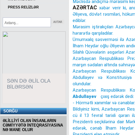
Məclisdə andiçmə mərasimi keçir
AZƏRTAC
PRESS RELİZLƏR
xəbər verir ki, a
Əliyeva, dövlət rəsmiləri, hökumə
ediblər.
Mərasim iştirakçıları Azərbayc
hərarətlə qarşıladılar.
Ümumxalq səsverməsi ilə Azərb
İlham Heydər oğlu Əliyevin and
Silahlı Qüvvələrin əsgərləri Az
Azərbaycan Respublikası Prezi
marşın sədaları altında səhnəyə 
Azərbaycan Respublikası K
Abdullayev və Konstitusiya
SƏN DƏ ƏLİL OLA
olundular.
BİLƏRSƏN
Azərbaycan Respublikası K
Abdullayev
çıxış edərək dedi:
- Hörmətli xanımlar və cənablar
Bildiyiniz kimi, Azərbaycan Re
SORĞU
cü il 13 fevral tarixli qərarı
ƏLİLLİYİ OLAN İNSANLARIN
Prezidenti seçkilərinə dair Mər
CƏMİYYƏTƏ İNTEQRASİYASINA
edərək, cənab İlham Heydər 
NƏ MANE OLUR
Prezidenti elan etmişdir.