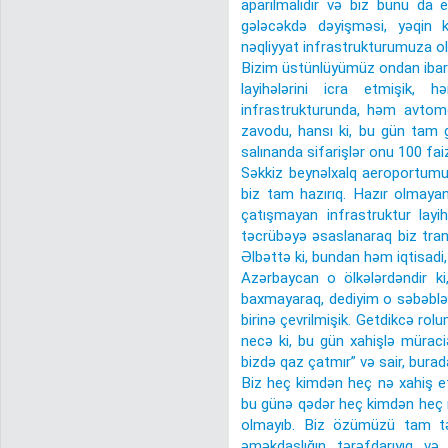
aparılmalıdır və biz bunu da e
gələcəkdə dəyişməsi, yəqin 
nəqliyyat infrastrukturumuza o
Bizim üstünlüyümüz ondan ibarətd
layihələrini icra etmişik
infrastrukturunda, həm avtomo
zavodu, hansı ki, bu gün tam gü
salınanda sifarişlər onu 100 faiz
Səkkiz beynəlxalq aeroportumuz
biz tam hazırıq. Hazır olmayanl
çatışmayan infrastruktur layihə
təcrübəyə əsaslanaraq biz tranz
Əlbəttə ki, bundan həm iqtisadi,
Azərbaycan o ölkələrdəndir ki
baxmayaraq, dediyim o səbəblər
birinə çevrilmişik. Getdikcə ro
necə ki, bu gün xahişlə müraciət
bizdə qaz çatmır” və sair, bura
Biz heç kimdən heç nə xahiş et
bu günə qədər heç kimdən heç 
olmayıb. Biz özümüzü tam təm
əməkdaşlığın tərəfdarıyıq və