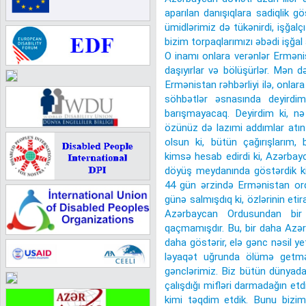
aparılan danışıqlara sadiqlik gö
ümidlərimiz də tükənirdi, işğalçı
bizim torpaqlarımızı əbədi işğal 
O inamı onlara verənlər Ermənis
daşıyırlar və bölüşürlər. Mən d
Ermənistan rəhbərliyi ilə, onlara
söhbətlər əsnasında deyirdi
barışmayacaq. Deyirdim ki, nə
özünüz də lazımi addımlar atın
olsun ki, bütün çağırışlarım, 
kimsə hesab edirdi ki, Azərbayc
döyüş meydanında göstərdik ki
44 gün ərzində Ermənistan or
günə salmışdıq ki, özlərinin eti
Azərbaycan Ordusundan bir
qaçmamışdır. Bu, bir daha Azər
daha göstərir, elə gənc nəsil ye
ləyaqət uğrunda ölümə getməy
gənclərimiz. Biz bütün dünyada
çalışdığı mifləri darmadağın et
kimi təqdim etdik. Bunu bizim