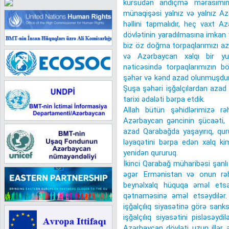
kürsüdən andiçmə mərasimin
münaqişəsi yalnız və yalnız Az
həllini tapmalıdır, heç vaxt A
dövlətinin yaradılmasına imkan
biz öz doğma torpaqlarımızı az
və Azərbaycan xalqı bir yu
nəticəsində torpaqlarımızın b
şəhər və kənd azad olunmuşdur
Şuşa şəhəri işğalçılardan azad 
tarixi ədaləti bərpa etdik.
Allah bütün şəhidlərimizə rə
Azərbaycan gəncinin şücaəti, 
azad Qarabağda yaşayırıq, qu
ləyaqətini bərpa edən xalq kim
yenidən qururuq.
İkinci Qarabağ müharibəsi şanlı
əgər Ermənistan və onun rəhb
beynəlxalq hüquqa əməl etsəy
qətnaməsinə əməl etsəydilər
işğalçılıq siyasətinə görə sanks
işğalçılıq siyasətini pisləsəy
Azərbaycan dövləti uzun illər ə