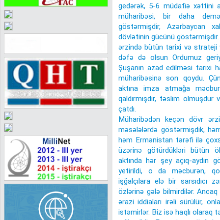
gedərək, 5-6 müdafiə xəttini
müharibəsi, bir daha demə
göstərmişdir, Azərbaycan xal
dövlətinin gücünü göstərmişdir.
ərzində bütün tarixi və strateji
dəfə də olsun Ordumuz geriyə
Şuşanın azad edilməsi tarixi h
müharibəsinə son qoydu. Çün
aktına imza atmağa məcbur
qaldırmışdır, təslim olmuşdur 
çatdı.
Müharibədən keçən dövr ərzi
məsələlərdə göstərmişdik, həm 
həm Ermənistan tərəfi ilə çoxsay
üzərinə götürdükləri bütün öhd
aktında hər şey açıq-aydın gös
yetirildi, o da məcburən, qo
işğalçılara elə bir sarsıdıcı
özlərinə gələ bilmirdilər. Anca
ərazi iddiaları irəli sürülür, 
istəmirlər. Biz isə haqlı olaraq t