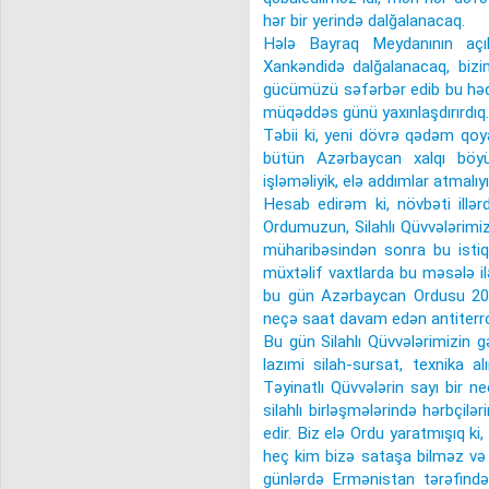
hər bir yerində dalğalanacaq.
Hələ Bayraq Meydanının açıl
Xankəndidə dalğalanacaq, bizi
gücümüzü səfərbər edib bu hədə
müqəddəs günü yaxınlaşdırırdıq.
Təbii ki, yeni dövrə qədəm qoy
bütün Azərbaycan xalqı böyük
işləməliyik, elə addımlar atmalıyı
Hesab edirəm ki, növbəti illər
Ordumuzun, Silahlı Qüvvələrimiz
müharibəsindən sonra bu isti
müxtəlif vaxtlarda bu məsələ i
bu gün Azərbaycan Ordusu 202
neçə saat davam edən antiterro
Bu gün Silahlı Qüvvələrimizin gəl
lazımi silah-sursat, texnika alın
Təyinatlı Qüvvələrin sayı bir n
silahlı birləşmələrində hərbçil
edir. Biz elə Ordu yaratmışıq k
heç kim bizə sataşa bilməz və 
günlərdə Ermənistan tərəfində