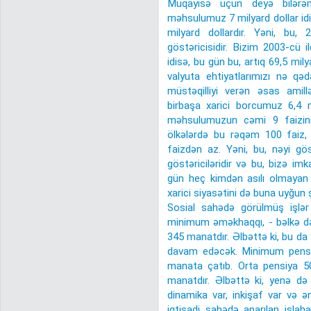
Müqayisə üçün deyə bilərə
məhsulumuz 7 milyard dollar idi
milyard dollardır. Yəni, bu, 2
göstəricisidir. Bizim 2003-cü i
idisə, bu gün bu, artıq 69,5 mily
valyuta ehtiyatlarımızı nə qəd
müstəqilliyi verən əsas amillə
birbaşa xarici borcumuz 6,4 
məhsulumuzun cəmi 9 faizini,
ölkələrdə bu rəqəm 100 faiz, 
faizdən az. Yəni, bu, nəyi gö
göstəriciləridir və bu, bizə im
gün heç kimdən asılı olmayan 
xarici siyasətini də buna uyğun ş
Sosial sahədə görülmüş işlər
minimum əməkhaqqı, - bəlkə də ç
345 manatdır. Əlbəttə ki, bu da 
davam edəcək. Minimum pensiy
manata çatıb. Orta pensiya 
manatdır. Əlbəttə ki, yenə də
dinamika var, inkişaf var və ə
iqtisadi sahədə aparılan islah