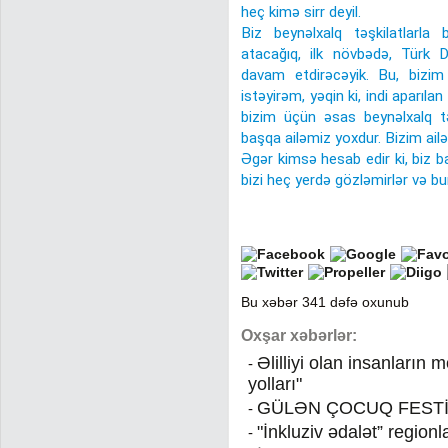
heç kimə sirr deyil.
Biz beynəlxalq təşkilatlarla
atacağıq, ilk növbədə, Türk Dö
davam etdirəcəyik. Bu, bizim
istəyirəm, yəqin ki, indi aparıla
bizim üçün əsas beynəlxalq təş
başqa ailəmiz yoxdur. Bizim ailə
Əgər kimsə hesab edir ki, biz ba
bizi heç yerdə gözləmirlər və bun
Bu xəbər 341 dəfə oxunub
Oxşar xəbərlər:
Əlilliyi olan insanların 
-
yolları"
GÜLƏN ÇOCUQ FESTİ
-
"İnkluziv ədalət” regionl
-