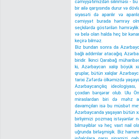
cəmiyyətimizdən silinməsi - bu 
bir ailə qarşısında durur və dövl
siyasəti də aparılır və apar
cəmiyyət burada həmrəy olma
seçkilərdə göstərilən həmrəyli
və belə olan halda heç bir kəna
keçirə bilməz.
Biz bundan sonra da Azərbayca
bağlı addımlar atacağıq. Azərba
biridir. İkinci Qarabağ müharib
ki, Azərbaycan xalqı böyük x
qruplar, bütün xalqlar Azərbayc
tarixi Zəfərdə ölkəmizdə yaşayan
Azərbaycançılıq ideologiyası,
çoxdan bərqərar olub. Ulu Ön
miraslardan biri də məhz az
davamçıları isə bu müsbət meyi
Azərbaycanda yaşayan bütün xalq
birliyimizi pozmaq istəyənlər 
bilməyiblər və heç vaxt nail o
uğrunda birləşmişik. Biz hamım
işğalçılara qarşı sinəmizi qa