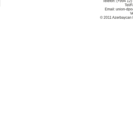
Telefon: (+994 12)
Tel/F
Email: union-dp
V
© 2011 Azərbaycan Res