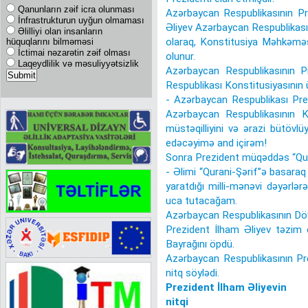
Qanunların zəif icra olunması
Azərbaycan Respublikasının Pr
İnfrastrukturun uyğun olmaması
Əliyev Azərbaycan Respublikas
Əlilliyi olan insanların
olaraq, Konstitusiya Məhkəməsi
hüquqlarını bilməməsi
İctimai nəzarətin zəif olması
olunur.
Laqeydlilik və məsuliyyətsizlik
Azərbaycan Respublikasının P
Respublikası Konstitusiyasının 
- Azərbaycan Respublikası Prez
Azərbaycan Respublikasının K
müstəqilliyini və ərazi bütövl
edəcəyimə and içirəm!
Sonra Prezident müqəddəs “Qura
- Əlimi “Qurani-Şərif”ə basaraq
yaratdığı milli-mənəvi dəyərlə
uca tutacağam.
Azərbaycan Respublikasının Döv
Prezident İlham Əliyev təzim 
Bayrağını öpdü.
Azərbaycan Respublikasının Pr
nitq söylədi.
Prezident İlham Əliyevin
nitqi