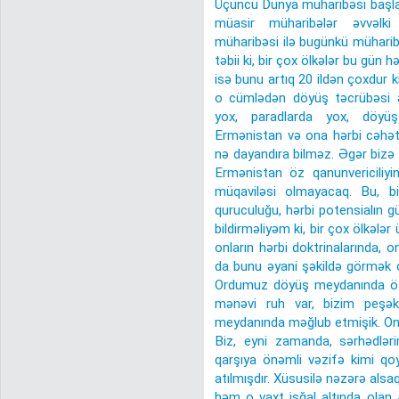
Üçüncü Dünya müharibəsi başlamış
müasir müharibələr əvvəlki 
müharibəsi ilə bugünkü mühari
təbii ki, bir çox ölkələr bu gün 
isə bunu artıq 20 ildən çoxdur k
o cümlədən döyüş təcrübəsi ə
yox, paradlarda yox, döyü
Ermənistan və ona hərbi cəhətdə
nə dayandıra bilməz. Əgər bizə 
Ermənistan öz qanunvericiliyi
müqaviləsi olmayacaq. Bu, b
quruculuğu, hərbi potensialın g
bildirməliyəm ki, bir çox ölkələr
onların hərbi doktrinalarında, 
da bunu əyani şəkildə görmək o
Ordumuz döyüş meydanında öz
mənəvi ruh var, bizim peşəka
meydanında məğlub etmişik. On
Biz, eyni zamanda, sərhədlər
qarşıya önəmli vəzifə kimi q
atılmışdır. Xüsusilə nəzərə alsa
həm o vaxt işğal altında olan