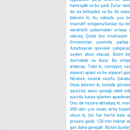
həmrəylik və bu şanlı Zəfər tar
da sıx birləşdirir və bu da əsas
bilərəm ki, bu sahədə çox böy
müxtəlif istiqamətlərdən bu bi
xarakterli uydurmaları ortaya
olacaq. Çünki bizi istəməyən
Ermənistan üzərində parla
Azərbaycan qüvvələr çalışacaql
səyləri əbəs olacaq. Bizim bir
durmalıdır və durur. Bu isti
atılacaq. Təbii ki, cəmiyyət, və
siyasət aparır və bu siyasət gü
Növbəti önəmli vəzifə Qaraba
Deyə bilərəm ki, burada görülən
qərəzsiz xarici qonağı valeh ed
sürətlə bərpa işlərinin aparılmas
Onu da nəzərə almalıyıq ki, mə
300-dən çox insan artıq həyatın
olsun ki, biz hər həftə belə a
prosesi gedir, 120 min hektar 
qat daha genişdir. Bütün bunla