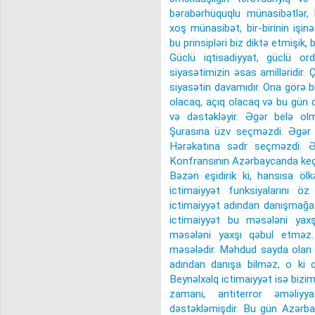
bərabərhüquqlu münasibətlər, b
xoş münasibət, bir-birinin işin
bu prinsipləri biz diktə etmişik, 
Güclü iqtisadiyyat, güclü ordu,
siyasətimizin əsas amilləridir. Ç
siyasətin davamıdır. Ona görə 
olacaq, açıq olacaq və bu gün d
və dəstəkləyir. Əgər belə ol
Şurasına üzv seçməzdi. Əgər 
Hərəkatına sədr seçməzdi. Ə
Konfransının Azərbaycanda keçir
Bəzən eşidirik ki, hansısa ölk
ictimaiyyət funksiyalarını ö
ictimaiyyət adından danışmağa 
ictimaiyyət bu məsələni yaxş
məsələni yaxşı qəbul etməz. 
məsələdir. Məhdud sayda olan h
adından danışa bilməz, o ki q
Beynəlxalq ictimaiyyət isə bizi
zamanı, antiterror əməliyy
dəstəkləmişdir. Bu gün Azərba