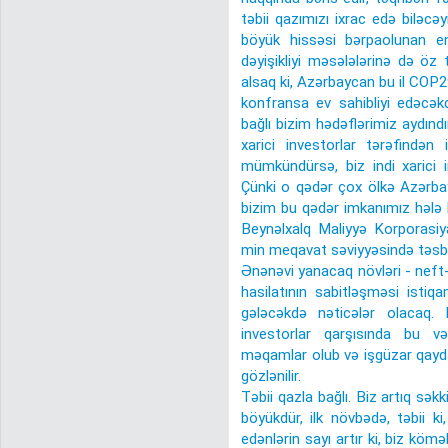
təbii qazımızı ixrac edə biləcəy
böyük hissəsi bərpaolunan ene
dəyişikliyi məsələlərinə də öz
alsaq ki, Azərbaycan bu il COP
konfransa ev sahibliyi edəcəkd
bağlı bizim hədəflərimiz aydındı
xarici investorlar tərəfindən
mümkündürsə, biz indi xarici i
Çünki o qədər çox ölkə Azərba
bizim bu qədər imkanımız hələ 
Beynəlxalq Maliyyə Korporasiy
min meqavat səviyyəsində təsbi
Ənənəvi yanacaq növləri - neft
hasilatının sabitləşməsi istiq
gələcəkdə nəticələr olacaq. 
investorlar qarşısında bu v
məqamlar olub və işgüzar qayda
gözlənilir.
Təbii qazla bağlı. Biz artıq səkk
böyükdür, ilk növbədə, təbii k
edənlərin sayı artır ki, biz köm