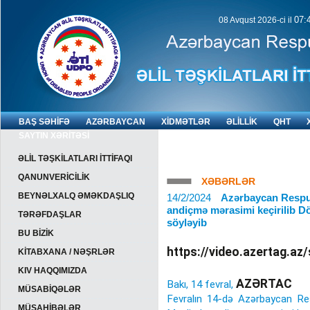
07:
08 Avqust 2026-ci il
BAŞ SƏHİFƏ
AZƏRBAYCAN
XİDMƏTLƏR
ƏLİLLİK
QHT
SAYTIN XƏRİTƏSİ
ƏLİL TƏŞKİLATLARI İTTİFAQI
QANUNVERİCİLİK
XƏBƏRLƏR
BEYNƏLXALQ ƏMƏKDAŞLIQ
14/2/2024
Azərbaycan Respub
andiçmə mərasimi keçirilib Dö
TƏRƏFDAŞLAR
söyləyib
BU BİZİK
https://video.azertag.az
KİTABXANA / NƏŞRLƏR
KIV HAQQIMIZDA
AZƏRTAC
Bakı, 14 fevral,
MÜSABİQƏLƏR
Fevralın 14-də Azərbaycan Resp
MÜSAHİBƏLƏR