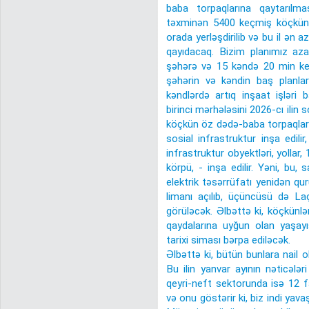
baba torpaqlarına qaytarılm
təxminən 5400 keçmiş köçkün 
orada yerləşdirilib və bu il ən
qayıdacaq. Bizim planımız aza
şəhərə və 15 kəndə 20 min ke
şəhərin və kəndin baş planları
kəndlərdə artıq inşaat işləri 
birinci mərhələsini 2026-cı ili
köçkün öz dədə-baba torpaqları
sosial infrastruktur inşa edili
infrastruktur obyektləri, yollar
körpü, - inşa edilir. Yəni, bu,
elektrik təsərrüfatı yenidən quru
limanı açılıb, üçüncüsü də Laç
görüləcək. Əlbəttə ki, köçkünl
qaydalarına uyğun olan yaşayış
tarixi siması bərpa ediləcək.
Əlbəttə ki, bütün bunlara nail o
Bu ilin yanvar ayının nəticələr
qeyri-neft sektorunda isə 12 fa
və onu göstərir ki, biz indi yava