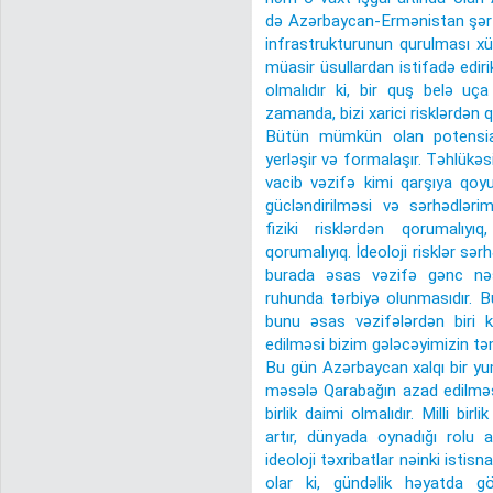
də Azərbaycan-Ermənistan şərti
infrastrukturunun qurulması xü
müasir üsullardan istifadə edi
olmalıdır ki, bir quş belə uça
zamanda, bizi xarici risklərdən q
Bütün mümkün olan potensial 
yerləşir və formalaşır. Təhlükəs
vacib vəzifə kimi qarşıya qoyu
gücləndirilməsi və sərhədlər
fiziki risklərdən qorumalıy
qorumalıyıq. İdeoloji risklər sər
burada əsas vəzifə gənc nəsl
ruhunda tərbiyə olunmasıdır. 
bunu əsas vəzifələrdən biri 
edilməsi bizim gələcəyimizin tə
Bu gün Azərbaycan xalqı bir yum
məsələ Qarabağın azad edilməsi
birlik daimi olmalıdır. Milli bi
artır, dünyada oynadığı rolu 
ideoloji təxribatlar nəinki istis
olar ki, gündəlik həyatda gö