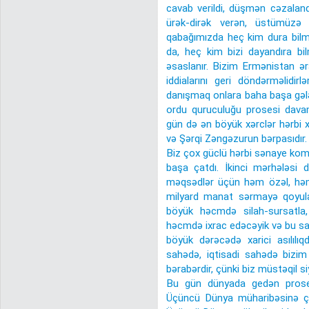
cavab verildi, düşmən cəzaland
ürək-dirək verən, üstümüzə 
qabağımızda heç kim dura bilm
da, heç kim bizi dayandıra bi
əsaslanır. Bizim Ermənistan ər
iddialarını geri döndərməlidirl
danışmaq onlara baha başa gələc
ordu quruculuğu prosesi dava
gün də ən böyük xərclər hərbi x
və Şərqi Zəngəzurun bərpasıdır.
Biz çox güclü hərbi sənaye kompl
başa çatdı. İkinci mərhələsi 
məqsədlər üçün həm özəl, həm 
milyard manat sərmayə qoyu
böyük həcmdə silah-sursatla,
həcmdə ixrac edəcəyik və bu sa
böyük dərəcədə xarici asılılıq
sahədə, iqtisadi sahədə bizim
bərabərdir, çünki biz müstəqil si
Bu gün dünyada gedən prosesl
Üçüncü Dünya müharibəsinə çox 