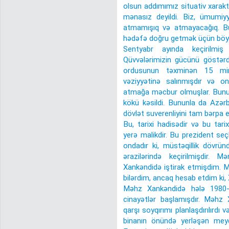
olsun addımımız situativ xarakt
mənasız deyildi. Biz, ümumiy
atmamışıq və atmayacağıq. Bu 
hədəfə doğru getmək üçün böy
Sentyabr ayında keçirilmiş 
Qüvvələrimizin gücünü göstər
ordusunun təxminən 15 minl
vəziyyətinə salınmışdır və on
atmağa məcbur olmuşlar. Bunu
kökü kəsildi. Bununla da Azə
dövlət suverenliyini tam bərpa e
Bu, tarixi hadisədir və bu tari
yerə malikdir. Bu prezident seç
ondadır ki, müstəqillik dövrün
ərazilərində keçirilmişdir. 
Xankəndidə iştirak etmişdim. M
bilərdim, ancaq hesab etdim ki
Məhz Xankəndidə hələ 1980-ci
cinayətlər başlamışdır. Məhz
qarşı soyqırımı planlaşdırılırd
binanın önündə yerləşən meyd