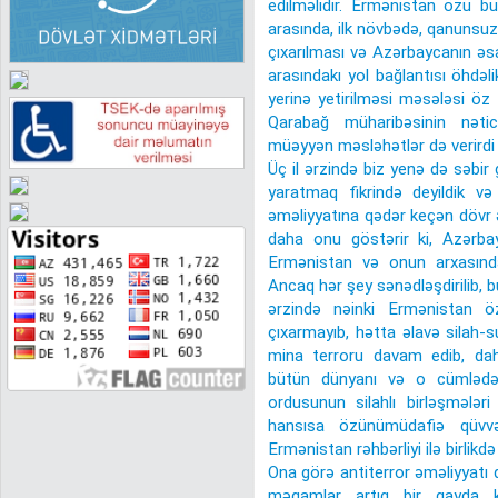
edilməlidir. Ermənistan özü bu
arasında, ilk növbədə, qanunsuz
çıxarılması və Azərbaycanın əs
arasındakı yol bağlantısı öhdəli
yerinə yetirilməsi məsələsi öz 
Qarabağ müharibəsinin nəti
müəyyən məsləhətlər də verirdi ki
Üç il ərzində biz yenə də səbir
yaratmaq fikrində deyildik və
əməliyyatına qədər keçən dövr 
daha onu göstərir ki, Azərba
Ermənistan və onun arxasında
Ancaq hər şey sənədləşdirilib, 
ərzində nəinki Ermənistan öz
çıxarmayıb, hətta əlavə silah-s
mina terroru davam edib, dah
bütün dünyanı və o cümlədən 
ordusunun silahlı birləşmələ
hansısa özünümüdafiə qüvvəl
Ermənistan rəhbərliyi ilə birlikdə
Ona görə antiterror əməliyyatı
məqamlar artıq bir qayda 