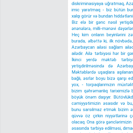
diskriminasiyaya uğratmaq, Azə
imic yaratmaq - biz bütün bun
xalqı görür və bundan hiddətlənir
Biz elə bir gənc nəsil yetişdi
ənənələrə, milli-mənəvi dəyərlər
Heç kim onların beyinlərini z
burada, əlbəttə ki, ilk növbədə,
Azərbaycan ailəsi sağlam ailədi
ailədir. Ailə tərbiyəsi hər bir 
İkinci yerdə məktəb tərbiy
yetişdirilməsində də Azərba
Məktəblərdə uşaqlara aşılanan d
bağlı, əsrlər boyu bizə qarşı ed
yox, - torpaqlarımızın müxtəli
bizim qəhrəmanlıq tariximizlə b
böyük önəm daşıyır. Bütövlükdə
cəmiyyətimizin əsasıdır və bu,
bunu sarsılmaz etmək bizim əli
qüvvə öz çirkin niyyətlərinə 
olacaq. Ona görə gənclərimizin m
əsasında tərbiyə edilməsi, dırn