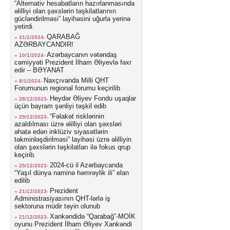
“Alternativ hesabatların hazırlanmasında
əlilliyi olan şəxslərin təşkilatlarının
gücləndirilməsi” layihəsini uğurla yerinə
yetirdi.
QARABAĞ
» 31/1/2024-
AZƏRBAYCANDIR!
Azərbaycanın vətəndaş
» 10/1/2024-
cəmiyyəti Prezident İlham Əliyevlə fəxr
edir – BƏYANAT
Naxçıvanda Milli QHT
» 8/1/2024-
Forumunun regional forumu keçirilib
Heydər Əliyev Fondu uşaqlar
» 28/12/2023-
üçün bayram şənliyi təşkil edib
“Fəlakət risklərinin
» 29/12/2023-
azaldılması üzrə əlilliyi olan şəxsləri
əhatə edən inklüziv siyasətlərin
təkminləşdirilməsi” layihəsi üzrə əlilliyin
olan şəxslərin təşkilatları ilə fokus qrup
keçirib.
2024-cü il Azərbaycanda
» 25/12/2023-
“Yaşıl dünya naminə həmrəylik ili” elan
edilib
Prezident
» 21/12/2023-
Administrasiyasının QHT-lərlə iş
sektoruna müdir təyin olunub
Xankəndidə “Qarabağ”-MOİK
» 21/12/2023-
oyunu Prezident İlham Əliyev Xankəndi