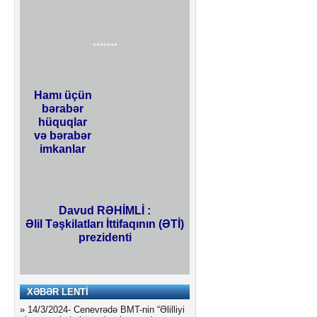
*******
Hamı üçün
bərabər
hüquqlar
və bərabər
imkanlar
Davud RƏHİMLİ :
Əlil Təşkilatları İttifaqının (ƏTİ)
prezidenti
XƏBƏR LENTİ
» 14/3/2024-
Cenevrədə BMT-nin “Əlilliyi