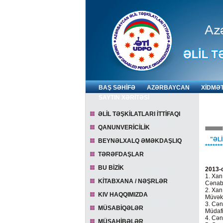
BAŞ SƏHİFƏ
AZƏRBAYCAN
XİDMƏ
SAYTIN XƏRİTƏSİ
ƏLİL TƏŞKİLATLARI İTTİFAQI
QANUNVERİCİLİK
"ƏLİ
BEYNƏLXALQ ƏMƏKDAŞLIQ
*******
TƏRƏFDAŞLAR
BU BİZİK
2013-c
1. Xan
KİTABXANA / NƏŞRLƏR
Cənab 
2. Xan
KIV HAQQIMIZDA
Müvək
3. Cən
MÜSABİQƏLƏR
Müdafi
4. Cən
MÜSAHİBƏLƏR