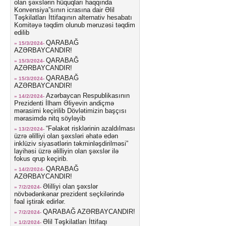
olan şəxslərin hüquqları haqqında
Konvensiya”sının icrasına dair Əlil
Təşkilatları İttifaqının alternativ hesabatı
Komitəyə təqdim olunub məruzəsi təqdim
edilib
QARABAĞ
» 15/3/2024-
AZƏRBAYCANDIR!
QARABAĞ
» 15/3/2024-
AZƏRBAYCANDIR!
QARABAĞ
» 15/3/2024-
AZƏRBAYCANDIR!
Azərbaycan Respublikasının
» 14/2/2024-
Prezidenti İlham Əliyevin andiçmə
mərasimi keçirilib Dövlətimizin başçısı
mərasimdə nitq söyləyib
“Fəlakət risklərinin azaldılması
» 13/2/2024-
üzrə əlilliyi olan şəxsləri əhatə edən
inklüziv siyasətlərin təkminləşdirilməsi”
layihəsi üzrə əlilliyin olan şəxslər ilə
fokus qrup keçirib.
QARABAĞ
» 14/2/2024-
AZƏRBAYCANDIR!
Əlilliyi olan şəxslər
» 7/2/2024-
növbədənkənar prezident seçkilərində
fəal iştirak edirlər.
QARABAĞ AZƏRBAYCANDIR!
» 7/2/2024-
Əlil Təşkilatları İttifaqı
» 1/2/2024-