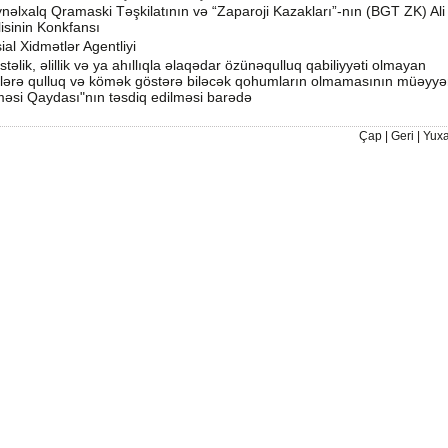
nəlxalq Qramaski Təşkilatının və “Zaparoji Kazakları”-nın (BGT ZK) Ali
isinin Konkfansı
ial Xidmətlər Agentliyi
stəlik, əlillik və ya ahıllıqla əlaqədar özünəqulluq qabiliyyəti olmayan
lərə qulluq və kömək göstərə biləcək qohumların olmamasının müəyy
məsi Qaydası"nın təsdiq edilməsi barədə
Çap
|
Geri
|
Yuxa