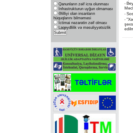
Bey
-
Qanunların zəif icra olunması
Məcl
İnfrastrukturun uyğun olmaması
Əlilliyi olan insanların
Sos
-
hüquqlarını bilməməsi
"Xə
-
İctimai nəzarətin zəif olması
şəxs
Laqeydlilik və məsuliyyətsizlik
edil