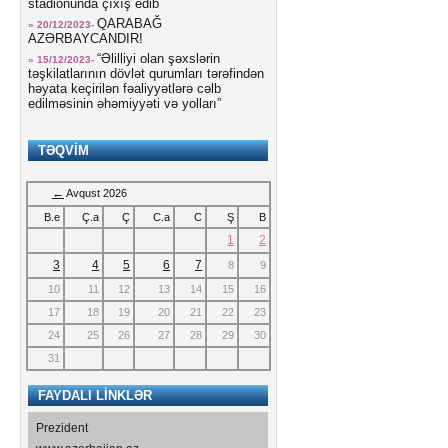
stadionunda çıxış edib
QARABAĞ
» 20/12/2023-
AZƏRBAYCANDIR!
“Əlilliyi olan şəxslərin
» 15/12/2023-
təşkilatlarının dövlət qurumları tərəfindən
həyata keçirilən fəaliyyətlərə cəlb
edilməsinin əhəmiyyəti və yolları”
TƏQVİM
←
Avqust 2026
B.e
Ç.a
Ç
C.a
C
Ş
В
1
2
3
4
5
6
7
8
9
10
11
12
13
14
15
16
17
18
19
20
21
22
23
24
25
26
27
28
29
30
31
FAYDALI LİNKLƏR
Prezident