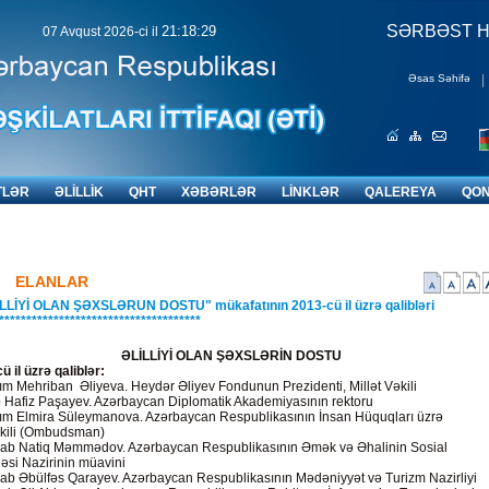
ƏDALƏT VƏ
SƏRBƏST H
21:18:30
07 Avqust 2026-ci il
Əsas Səhifə
|
TLƏR
ƏLİLLİK
QHT
XƏBƏRLƏR
LİNKLƏR
QALEREYA
QON
ELANLAR
LLİYİ OLAN ŞƏXSLƏRUN DOSTU" mükafatının 2013-cü il üzrə qalibləri
*************************************
ƏLİLLİYİ OLAN ŞƏXSLƏRİN DOSTU
ü il üzrə qaliblər:
ım Mehriban Əliyeva. Heydər Əliyev Fondunun Prezidenti, Millət Vəkili
Hafiz Paşayev. Azərbaycan Diplomatik Akademiyasının rektoru
ım Elmira Süleymanova. Azərbaycan Respublikasının İnsan Hüquqları üzrə
kili (Ombudsman)
ab Natiq Məmmədov. Azərbaycan Respublikasının Əmək və Əhalinin Sosial
əsi Nazirinin müavini
ab Əbülfəs Qarayev. Azərbaycan Respublikasının Mədəniyyət və Turizm Nazirliyi