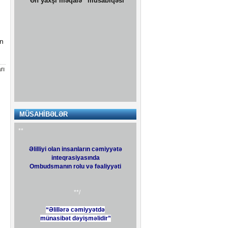
“Ən yaxşı məqalə” müsabiqəsi
ən
rı
Sosial Xidmətlər Agentliyi
MÜSAHİBƏLƏR
**
Əlilliyi olan insanların cəmiyyətə
inteqrasiyasında
Ombudsmanın rolu və fəaliyyəti
**/
“Əlillərə cəmiyyətdə
münasibət dəyişməlidir”