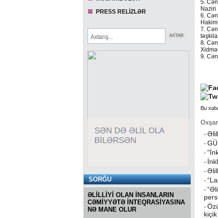
5. Cən
Naziri
PRESS RELİZLƏR
6. Cən
Hakimi
7. Cən
təşkila
8. Cən
Xidmət
9. Cən
Bu xəb
Oxşar
SƏN DƏ ƏLİL OLA
Əli
-
BİLƏRSƏN
GÜ
-
"İn
-
İnk
-
Əli
-
SORĞU
“La
-
“Əl
-
ƏLİLLİYİ OLAN İNSANLARIN
pers
CƏMİYYƏTƏ İNTEQRASİYASINA
Özü
-
NƏ MANE OLUR
kiçi