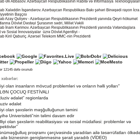
ab Əli Abbasov. Azərbaycan Respublikasının Rabitə və İnformasiya Texnologiyalar
ab Xaləddin İsgəndərov. Azərbaycan Respublikası Bakı şəhəri Binəqədi rayon İcra
yyətinin Başçısı
ab Azay Quliyev - Azərbaycan Respublikasının Prezidenti yanında Qeyri-hökumət
tlarına Dövlət Dəstəyi Şurasının sədri, Millət Vəkili
ab İnam Kərimov. Azərbaycan Respublikasının Prezidenti yanında Vətəndaşlara
 və Sosial İnnovasiyalar üzrə Dövlət Agentliyi -
ab Kiril Qaburiç. Azərsel Telekom MMC-nin Prezidenti
ər 12145 dəfə oxunub
 xəbərlər:
lliyi olan insanların mövcud problemləri və onların həlli yolları"
LƏN ÇOCUQ FESTİVALI
kluziv ədalət” regionlarda
luziv ədalət
lliyi olan şəxslərin məşğulluğunun təmini
yihə Univerisiteti”nin təlimi davam edir
illiyi olan şəxslərin reabilitasiyası və sosial müdafiəsi: problemlər və
pektivlər”
nüməşğulluq proqramı çərçivəsində yaradılan ailə təsərrüfatları ölkəd
k ailə biznesinin genişlənməsinə şərait yaradıb (VİDEO)