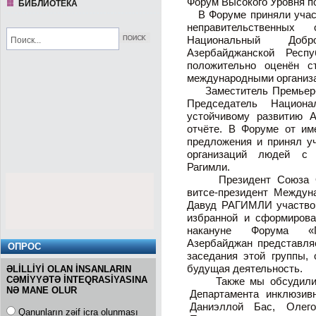
Форум Высокого Уровня п
БИБЛИОТЕКА
В Форуме приняли участ
неправительственных 
Национальный Добр
Азербайджанской Респ
положительно оценён с
международными организ
Заместитель Премьер-м
Председатель Национа
устойчивому развитию 
отчёте. В Форуме от им
предложения и принял у
организаций людей с 
Рагимли.
Президент Союза Орг
витсе-президент Междун
Давуд РАГИМЛИ участвов
избранной и сформирова
накануне Форума «Г
Азербайджан представля
ОПРОС
заседания этой группы,
будущая деятельность.
ƏLİLLİYİ OLAN İNSANLARIN
CƏMİYYƏTƏ İNTEQRASİYASINA
Также мы обсудили во
NƏ MANE OLUR
Департамента инклюзив
Даниэллой Бас, Олег
Qanunların zəif icra olunması