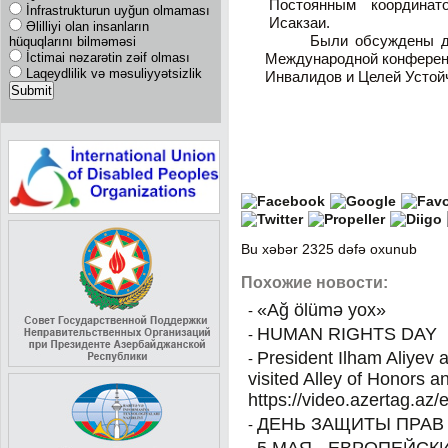
Постоянным координа
İnfrastrukturun uyğun olmaması
Исакзаи.
Əlilliyi olan insanların
Были обсуждены детал
hüquqlarını bilməməsi
İctimai nəzarətin zəif olması
Международной конферен
Laqeydlilik və məsuliyyətsizlik
Инвалидов и Целей Устойч
Bu xəbər 2325 dəfə oxunub
Похожие новости:
«Ağ ölümə yox»
-
HUMAN RIGHTS DAY
-
President Ilham Aliyev a
-
visited Alley of Honors a
https://video.azertag.az
ДЕНЬ ЗАЩИТЫ ПРАВ
-