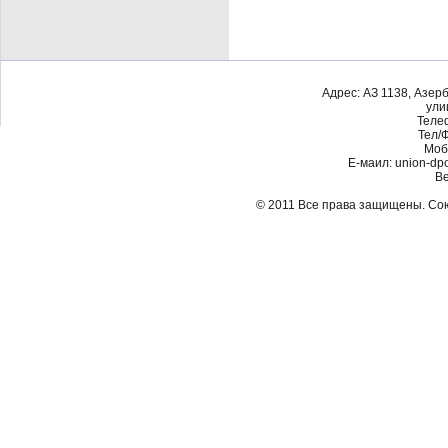
Адрес: АЗ 1138, Азер
ули
Телеф
Тел/Ф
Моби
Е-маил: union-dp
Ве
© 2011 Все права защищены. С