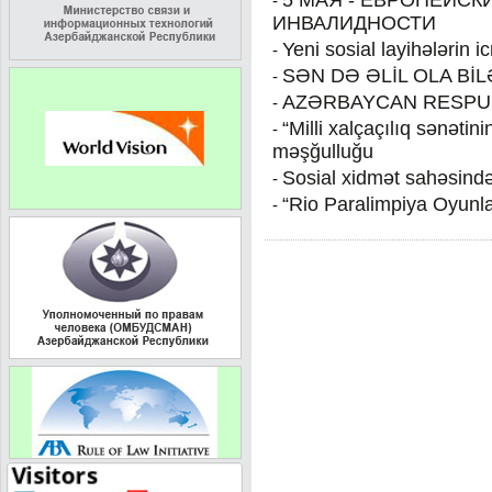
5 МАЯ - ЕВРОПЕЙСК
-
ИНВАЛИДНОСТИ
Yeni sosial layihələrin ic
-
SƏN DƏ ƏLİL OLA Bİ
-
AZƏRBAYCAN RESPUB
-
“Milli xalçaçılıq sənətinin
-
məşğulluğu
Sosial xidmət sahəsində d
-
“Rio Paralimpiya Oyunla
-