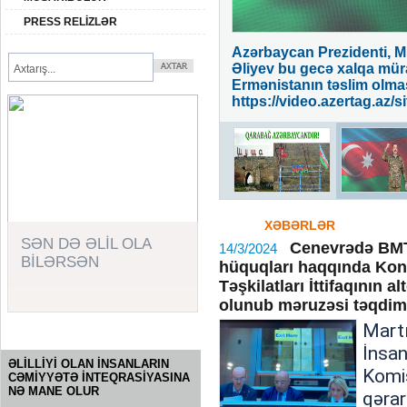
PRESS RELİZLƏR
dir! Qarabağ Azərbaycandır!
Azərbaycan Prezidenti, M
video/106657
Əliyev bu gecə xalqa müra
Ermənistanın təslim olmas
https://video.azertag.az/s
XƏBƏRLƏR
SƏN DƏ ƏLİL OLA
Cenevrədə BMT-n
14/3/2024
BİLƏRSƏN
hüquqları haqqında Konv
Təşkilatları İttifaqının 
olunub məruzəsi təqdim 
Mart
SORĞU
İns
ƏLİLLİYİ OLAN İNSANLARIN
Kom
CƏMİYYƏTƏ İNTEQRASİYASINA
NƏ MANE OLUR
qəra