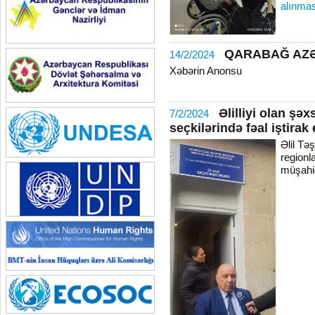
alınmas
QARABAĞ AZ
14/2/2024
Xəbərin Anonsu
Əlilliyi olan şə
7/2/2024
seçkilərində fəal iştirak 
Əlil Təş
regionl
müşahid