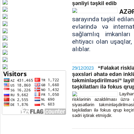
şənliyi təşkil edib
AZƏ
sarayında təşkil edilə
evlərində və interna
sağlamlıq imkanlar
ehtiyacı olan uşaqlar,
alıblar.
“Fəlakət risklə
29/12/2023
şəxsləri əhatə edən inkl
təkminləşdirilməsi” layih
təşkilatları ilə fokus qru
Layihən
risklərinin azaldılması üzrə 
siyasətlərin təkminləşdirilmə
təşkilatları ilə fokus qrup keç
sədri iştirak etmişdir.