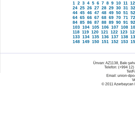
1
2
3
4
5
6
7
8
9
10
11
12
24
25
26
27
28
29
30
31
3
44
45
46
47
48
49
50
51
5
64
65
66
67
68
69
70
71
7
84
85
86
87
88
89
90
91
9
103
104
105
106
107
108
1
118
119
120
121
122
123
12
133
134
135
136
137
138
1
148
149
150
151
152
153
1
Ünvan: AZ1138, Bakı şəh
Telefon: (+994 12)
Tel/F
Email: union-dp
V
© 2011 Azərbaycan Res