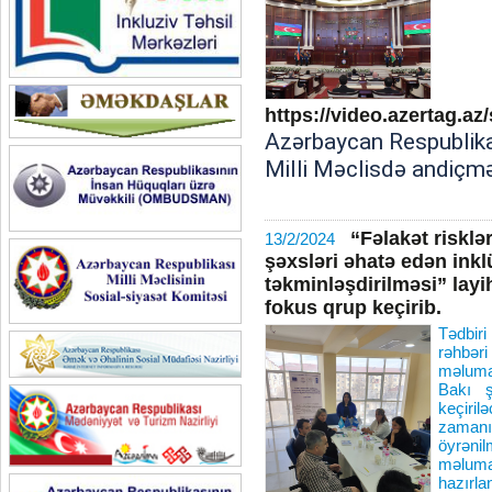
https://video.azertag.az
Azərbaycan Respublikas
Milli Məclisdə andiçmə
“Fəlakət risklər
13/2/2024
şəxsləri əhatə edən inkl
təkminləşdirilməsi” layih
fokus qrup keçirib.
Tədbiri
rəhbər
məlumat
Bakı ş
keçiril
zamanı
öyrəni
məlum
hazır