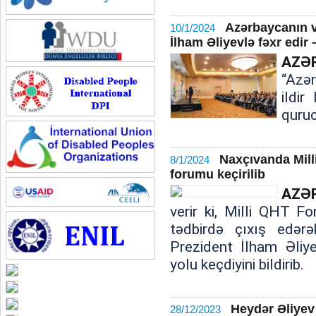
Azərbaycanın v
10/1/2024
İlham Əliyevlə fəxr edi
AZƏ
“Azə
ildir
quruc
Naxçıvanda Mil
8/1/2024
forumu keçirilib
AZƏ
verir ki, Milli QHT F
tədbirdə çıxış edər
Prezident İlham Əliyev
yolu keçdiyini bildirib.
Heydər Əliye
28/12/2023