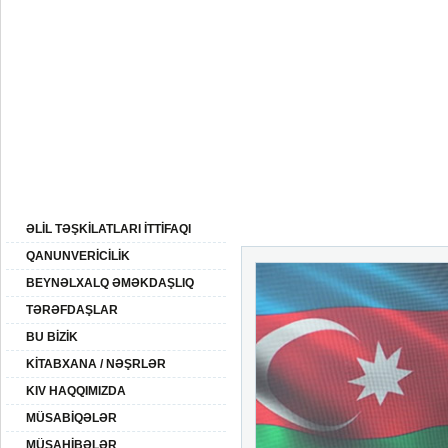
09:
08 Avqust 2026-ci il
BAŞ SƏHİFƏ
AZƏRBAYCAN
XİDMƏTLƏR
ƏLİLLİK
QHT
SAYTIN XƏRİTƏSİ
ƏSAS XƏBƏRLƏR
ƏLİL TƏŞKİLATLARI İTTİFAQI
QANUNVERİCİLİK
BEYNƏLXALQ ƏMƏKDAŞLIQ
TƏRƏFDAŞLAR
BU BİZİK
KİTABXANA / NƏŞRLƏR
KIV HAQQIMIZDA
MÜSABİQƏLƏR
MÜSAHİBƏLƏR