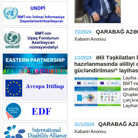
QARABAĞ AZƏ
7/2/2024
Xəbərin Anonsu
Əlil Təşkilatları
1/2/2024
hazırlanmasında əlilliyi 
gücləndirilməsi” layihəsi
Layihə 
BMT-ni
tərəfi
Qrupla
çərçivə
Layihən
QARABAĞ AZ
31/1/2024
Xəbərin Anonsu