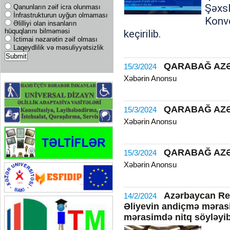
Şəxs
Qanunların zəif icra olunması
İnfrastrukturun uyğun olmaması
Konv
Əlilliyi olan insanların
hüquqlarını bilməməsi
keçirilib.
İctimai nəzarətin zəif olması
Laqeydlilik və məsuliyyətsizlik
QARABAĞ AZ
15/3/2024
Xəbərin Anonsu
QARABAĞ AZ
15/3/2024
Xəbərin Anonsu
QARABAĞ AZ
15/3/2024
Xəbərin Anonsu
Azərbaycan Res
14/2/2024
Əliyevin andiçmə mərasim
mərasimdə nitq söyləyi